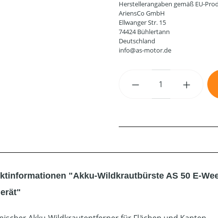
Herstellerangaben gemäß EU-Prod
AriensCo GmbH
Ellwanger Str. 15
74424 Bühlertann
Deutschland
info@as-motor.de
Produkt Anzahl: G
ktinformationen "Akku-Wildkrautbürste AS 50 E-We
erät"
ischer Akku-Wildkrautentferner für Flächen und Kanten