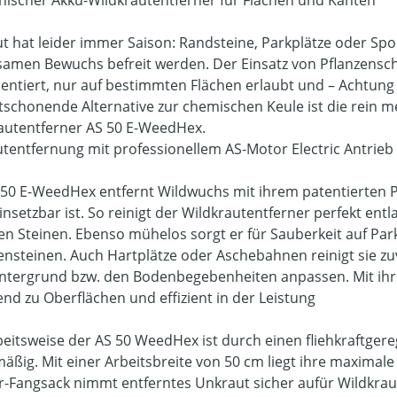
t hat leider immer Saison: Randsteine, Parkplätze oder S
samen Bewuchs befreit werden. Der Einsatz von Pflanzensch
entiert, nur auf bestimmten Flächen erlaubt und – Achtung – 
schonende Alternative zur chemischen Keule ist die rein 
autentferner AS 50 E-WeedHex.
tentfernung mit professionellem AS-Motor Electric Antrieb
 50 E-WeedHex entfernt Wildwuchs mit ihrem patentierten
einsetzbar ist. So reinigt der Wildkrautentferner perfekt e
en Steinen. Ebenso mühelos sorgt er für Sauberkeit auf Par
nsteinen. Auch Hartplätze oder Aschebahnen reinigt sie zuve
tergrund bzw. den Bodenbegebenheiten anpassen. Mit ihre
nd zu Oberflächen und effizient in der Leistung
beitsweise der AS 50 WeedHex ist durch einen fliehkraftge
mäßig. Mit einer Arbeitsbreite von 50 cm liegt ihre maximale
er-Fangsack nimmt entferntes Unkraut sicher aufür Wildk