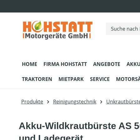
m Hauptinhalt springen
Zur Suche springen
Zur Hauptnavigation springen
HOME
FIRMA HOHSTATT
ANGEBOTE
AKKU
TRAKTOREN
MIETPARK
SERVICE
MOTORS
Produkte
Reinigungstechnik
Unkrautbürst
Akku-Wildkrautbürste AS 5
und Ladegerät