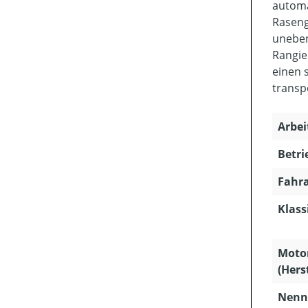
automa
Raseng
unebene
Rangie
einen 
transp
Arbei
Betri
Fahra
Klass
Moto
(Hers
Nenns