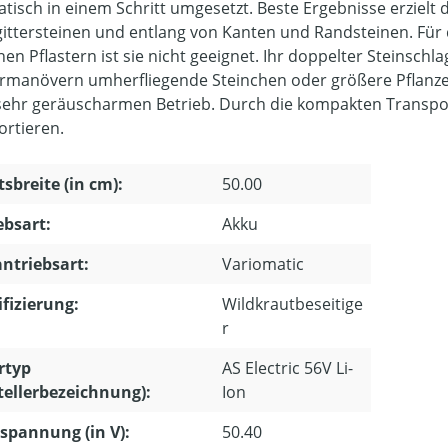
tisch in einem Schritt umgesetzt. Beste Ergebnisse erzielt
ittersteinen und entlang von Kanten und Randsteinen. Für
n Pflastern ist sie nicht geeignet. Ihr doppelter Steinschlag
rmanövern umherfliegende Steinchen oder größere Pflanzen
sehr geräuscharmen Betrieb. Durch die kompakten Transpor
ortieren.
tsbreite (in cm):
50.00
ebsart:
Akku
ntriebsart:
Variomatic
ifizierung:
Wildkrautbeseitige
r
rtyp
AS Electric 56V Li-
tellerbezeichnung):
Ion
pannung (in V):
50.40