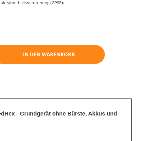
uktsicherheitsverordnung (GPSR):
ib den gewünschten Wert ein oder benutz
IN DEN WARENKORB
edHex - Grundgerät ohne Bürste, Akkus und