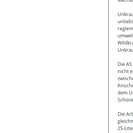
Unkrau
unlieb
reglem
umwelt
Wildkr
Unkrau
Die AS
nicht 
zwisch
Knoche
dem Un
Schone
Die Ar
gleich
25-Lit