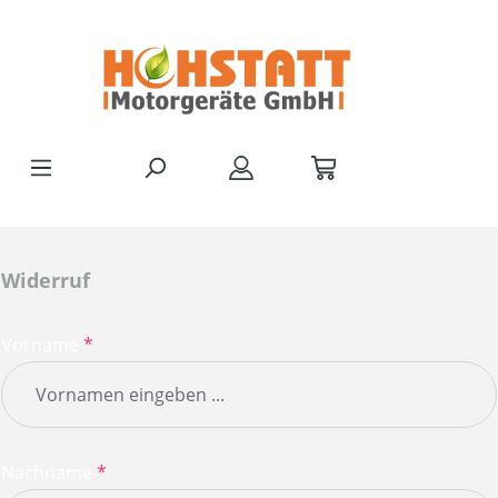
Zum Hauptinhalt springen
Widerruf
Vorname
*
Nachname
*