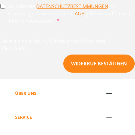
Ich habe die
DATENSCHUTZBESTIMMUNGEN
zur
Kenntnis genommen und die
AGB
gelesen und bin mit
ihnen einverstanden.
*
Die mit einem Stern (*) markierten Felder sind
Pflichtfelder.
WIDERRUF BESTÄTIGEN
ÜBER UNS
SERVICE