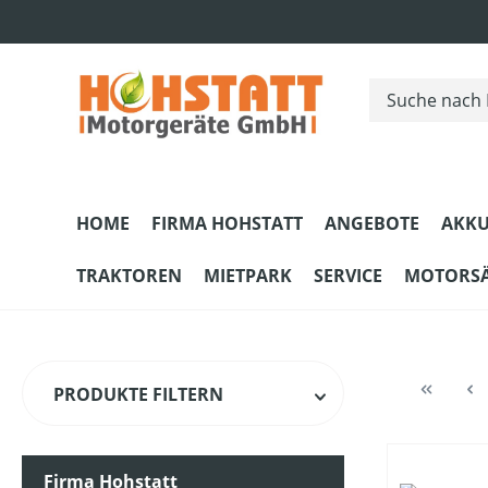
m Hauptinhalt springen
Zur Suche springen
Zur Hauptnavigation springen
HOME
FIRMA HOHSTATT
ANGEBOTE
AKKU
TRAKTOREN
MIETPARK
SERVICE
MOTORS
PRODUKTE FILTERN
Firma Hohstatt
HERSTELLER