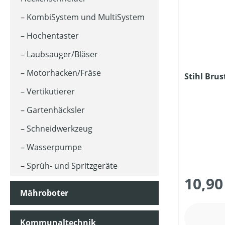
KombiSystem und MultiSystem
Hochentaster
Laubsauger/Bläser
Motorhacken/Fräse
Stihl Bru
Vertikutierer
Gartenhäcksler
Schneidwerkzeug
Wasserpumpe
Sprüh- und Spritzgeräte
10,90
Mähroboter
Kommunaltechnik