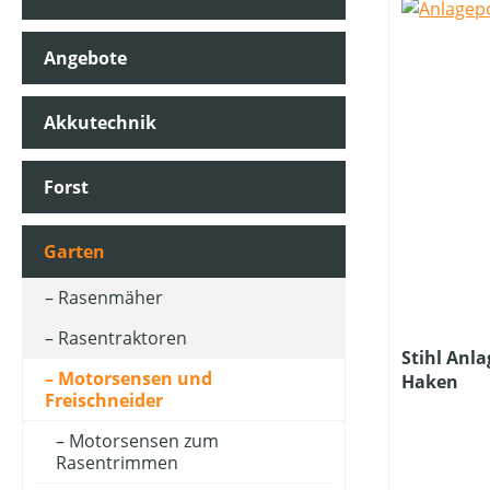
Angebote
KLASSIFIZIERUNG
Akkutechnik
PREIS
Forst
Garten
Rasenmäher
Rasentraktoren
Stihl Anl
Motorsensen und
Haken
Freischneider
Motorsensen zum
Rasentrimmen