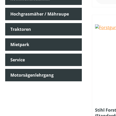
Hochgrasmäher / Mähraupe
Traktoren
Mietpark
Service
Motorsägenlehrgang
Stihl For
(Standard