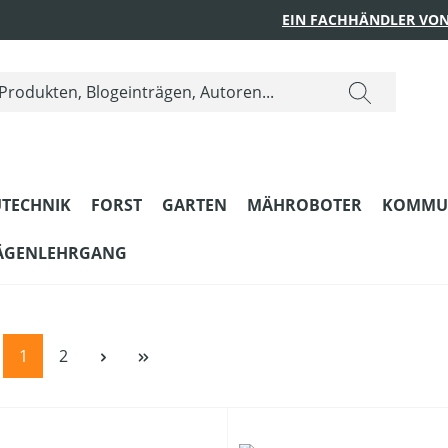
EIN FACHHÄNDLER VON
TECHNIK
FORST
GARTEN
MÄHROBOTER
KOMMU
ÄGENLEHRGANG
Seite
Seite
1
2