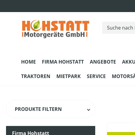
m Hauptinhalt springen
Zur Suche springen
Zur Hauptnavigation springen
HOME
FIRMA HOHSTATT
ANGEBOTE
AKKU
TRAKTOREN
MIETPARK
SERVICE
MOTORS
PRODUKTE FILTERN
Firma Hohstatt
HERSTELLER