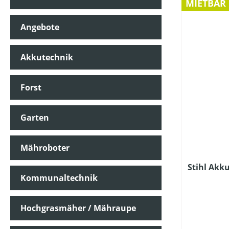
MIETBAR
Angebote
AKKU
Akkutechnik
AKKU-LADEGERÄT
Forst
HERSTELLER BEZEICHNUNG
Garten
LUFTGESCHWINDIGKEIT
Mähroboter
Stihl Akk
Kommunaltechnik
LUFTVOLUMEN
Hochgrasmäher / Mähraupe
SCHALLDRUCKPEGEL AM OHR