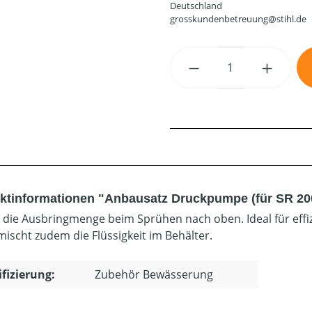
Deutschland
grosskundenbetreuung@stihl.de
Produkt Anzahl: G
ktinformationen "Anbausatz Druckpumpe (für SR 20
 die Ausbringmenge beim Sprühen nach oben. Ideal für effi
ischt zudem die Flüssigkeit im Behälter.
ifizierung:
Zubehör Bewässerung