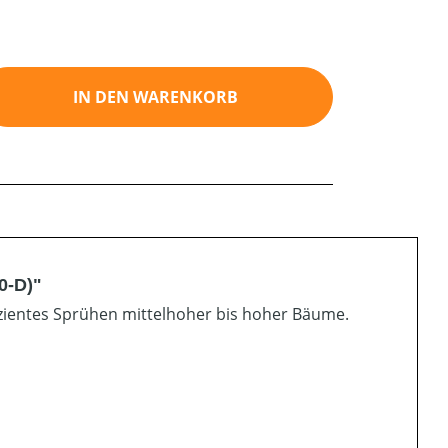
ib den gewünschten Wert ein oder benutz
IN DEN WARENKORB
0-D)"
zientes Sprühen mittelhoher bis hoher Bäume.