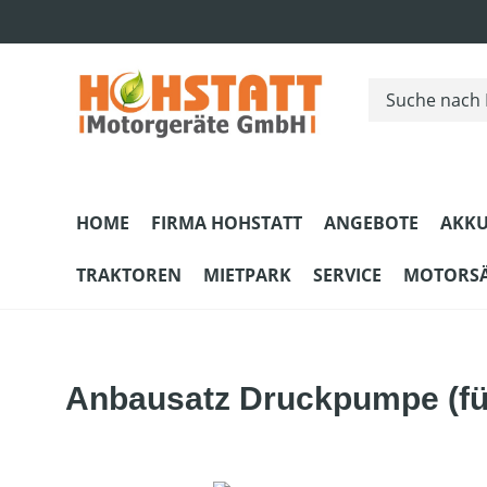
m Hauptinhalt springen
Zur Suche springen
Zur Hauptnavigation springen
HOME
FIRMA HOHSTATT
ANGEBOTE
AKKU
TRAKTOREN
MIETPARK
SERVICE
MOTORS
Anbausatz Druckpumpe (fü