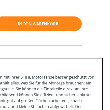
ib den gewünschten Wert ein oder benutz
IN DEN WARENKORB
n mit ihrer STIHL Motorsense besser geschützt vor
ält alles, was Sie für die Montage brauchen: ein
teile. Sie können die Einzelteile direkt an Ihre
hließend können Sie effizient und sicher Unkraut
ittgut auf großen Flächen arbeiten. Je nach
utz und kleine Steinchen aufgewirbelt. Der