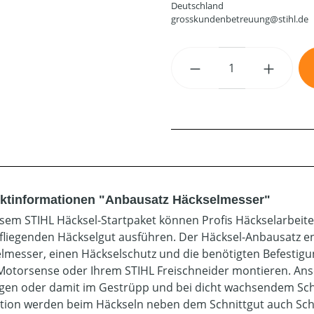
Deutschland
grosskundenbetreuung@stihl.de
Produkt Anzahl: G
ktinformationen "Anbausatz Häckselmesser"
esem STIHL Häcksel-Startpaket können Profis Häckselarbeite
liegenden Häckselgut ausführen. Der Häcksel-Anbausatz enth
lmesser, einen Häckselschutz und die benötigten Befestigungs
Motorsense oder Ihrem STIHL Freischneider montieren. Ansc
igen oder damit im Gestrüpp und bei dicht wachsendem Schn
tion werden beim Häckseln neben dem Schnittgut auch Schm