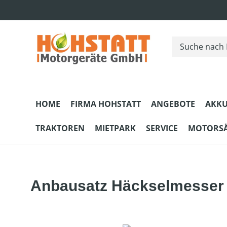
m Hauptinhalt springen
Zur Suche springen
Zur Hauptnavigation springen
HOME
FIRMA HOHSTATT
ANGEBOTE
AKKU
TRAKTOREN
MIETPARK
SERVICE
MOTORS
Anbausatz Häckselmesser