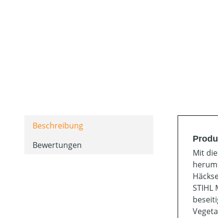
Beschreibung
Produ
Bewertungen
Mit di
herumf
Häckse
STIHL 
beseit
Vegeta