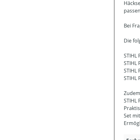
Häckse
passen
Bei Fr
Die fo
STIHL 
STIHL 
STIHL 
STIHL 
Zudem 
STIHL 
Prakti
Set mi
Ermögl