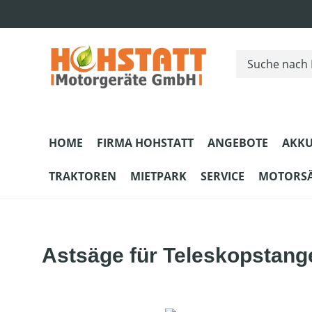
m Hauptinhalt springen
Zur Suche springen
Zur Hauptnavigation springen
HOME
FIRMA HOHSTATT
ANGEBOTE
AKKU
TRAKTOREN
MIETPARK
SERVICE
MOTORS
Astsäge für Teleskopstang