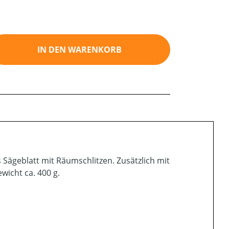
ib den gewünschten Wert ein oder benutz
IN DEN WARENKORB
Sägeblatt mit Räumschlitzen. Zusätzlich mit
icht ca. 400 g.