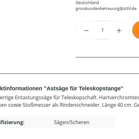
Deutschland
grosskundenbetreuung@stihl.de
Produkt Anzahl: G
ktinformationen "Astsäge für Teleskopstange"
rtige Entastungssäge für Teleskopschaft. Hartverchromtes 
en sowie Stoßmesser als Rindenschneider. Länge 40 cm. Gew
ifizierung:
Sägen/Scheren