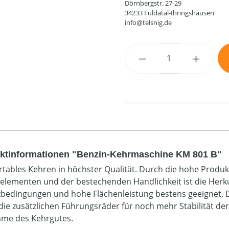
Dörnbergstr. 27-29
34233 Fuldatal-Ihringshausen
info@telsnig.de
Produkt Anzahl: G
ktinformationen "Benzin-Kehrmaschine KM 801 B"
tables Kehren in höchster Qualität. Durch die hohe Produkt
elementen und der bestechenden Handlichkeit ist die Herk
zbedingungen und hohe Flächenleistung bestens geeignet. D
die zusätzlichen Führungsräder für noch mehr Stabilität der
me des Kehrgutes.