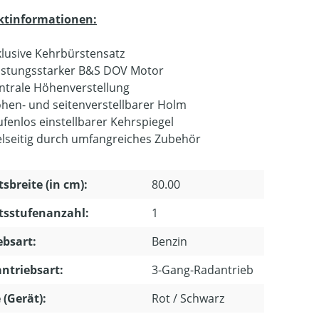
ktinformationen:
klusive Kehrbürstensatz
istungsstarker B&S DOV Motor
ntrale Höhenverstellung
hen- und seitenverstellbarer Holm
ufenlos einstellbarer Kehrspiegel
elseitig durch umfangreiches Zubehör
tsbreite (in cm):
80.00
tsstufenanzahl:
1
ebsart:
Benzin
ntriebsart:
3-Gang-Radantrieb
 (Gerät):
Rot / Schwarz