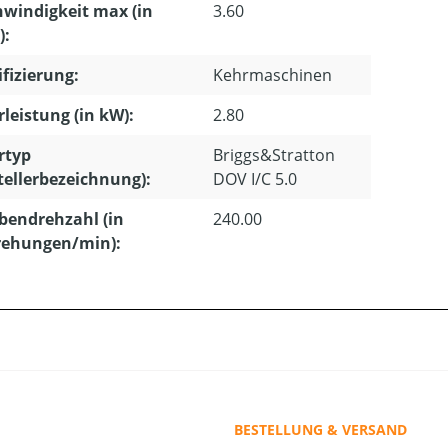
windigkeit max (in
3.60
):
ifizierung:
Kehrmaschinen
leistung (in kW):
2.80
rtyp
Briggs&Stratton
tellerbezeichnung):
DOV I/C 5.0
bendrehzahl (in
240.00
ehungen/min):
BESTELLUNG & VERSAND