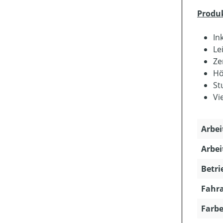
Produ
In
Le
Ze
Hö
St
Vi
Arbei
Arbei
Betri
Fahra
Farbe