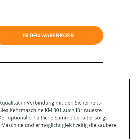
ib den gewünschten Wert ein oder benutz
IN DEN WARENKORB
qualität in Verbindung mit den Sicherheits-
ules Kehrmaschine KM 801 auch für raueste
er optional erhältliche Sammelbehälter sorgt
 Maschine und ermöglicht gleichzeitig die saubere