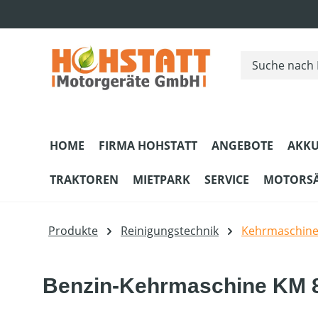
m Hauptinhalt springen
Zur Suche springen
Zur Hauptnavigation springen
HOME
FIRMA HOHSTATT
ANGEBOTE
AKKU
TRAKTOREN
MIETPARK
SERVICE
MOTORS
Produkte
Reinigungstechnik
Kehrmaschin
Benzin-Kehrmaschine KM 