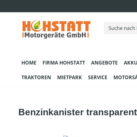
m Hauptinhalt springen
Zur Suche springen
Zur Hauptnavigation springen
HOME
FIRMA HOHSTATT
ANGEBOTE
AKKU
TRAKTOREN
MIETPARK
SERVICE
MOTORS
Benzinkanister transparent 