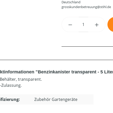
Deutschland
grosskundenbetreuung@stihl.de
Produkt Anzahl: G
ktinformationen "Benzinkanister transparent - 5 Lite
 Behälter, transparent.
-Zulassung.
ifizierung:
Zubehör Gartengeräte