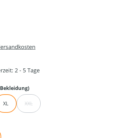
 Versandkosten
rzeit: 2 - 5 Tage
auswählen
Bekleidung)
XL
XXL
IT NICHT VERFÜGBAR.)
ST ZURZEIT NICHT VERFÜGBAR.)
 OPTION IST ZURZEIT NICHT VERFÜGBAR.)
(DIESE OPTION IST ZURZEIT NICHT VERFÜGBAR.)
en