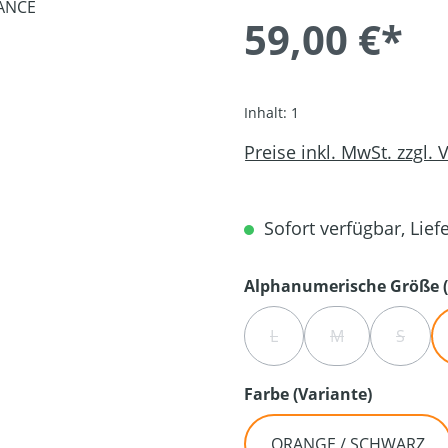
59,00 €*
Inhalt:
1
Preise inkl. MwSt. zzgl.
Sofort verfügbar, Liefe
Alphanumerische Größe (
L
M
S
(DIESE OPTION IST ZURZE
(DIESE OPTION I
(DIESE
auswähl
Farbe (Variante)
ORANGE / SCHWARZ