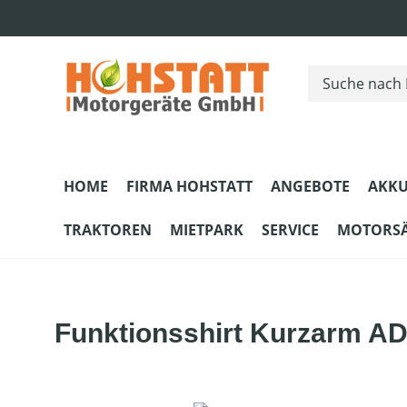
m Hauptinhalt springen
Zur Suche springen
Zur Hauptnavigation springen
HOME
FIRMA HOHSTATT
ANGEBOTE
AKKU
TRAKTOREN
MIETPARK
SERVICE
MOTORS
Funktionsshirt Kurzarm 