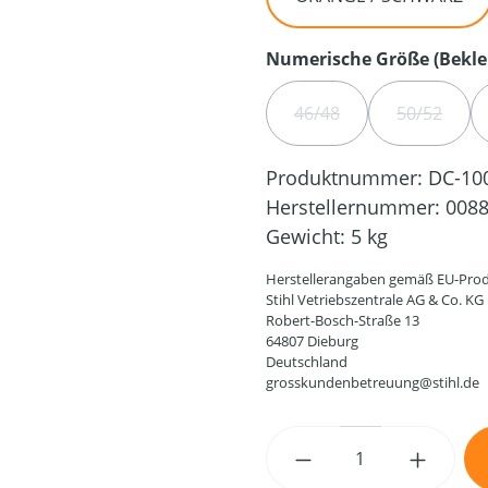
Numerische Größe (Bekle
46/48
50/52
(DIESE OPTION IST ZUR
(DIESE O
Produktnummer:
DC-10
Herstellernummer:
0088
Gewicht:
5 kg
Herstellerangaben gemäß EU-Prod
Stihl Vetriebszentrale AG & Co. KG
Robert-Bosch-Straße 13
64807 Dieburg
Deutschland
grosskundenbetreuung@stihl.de
Produkt Anzahl: G