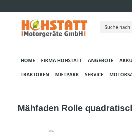
m Hauptinhalt springen
Zur Suche springen
Zur Hauptnavigation springen
HOME
FIRMA HOHSTATT
ANGEBOTE
AKKU
TRAKTOREN
MIETPARK
SERVICE
MOTORS
Mähfaden Rolle quadratisch