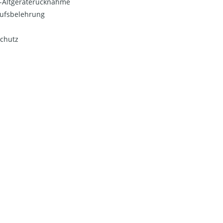
o-Altgeräterücknahme
ufsbelehrung
chutz