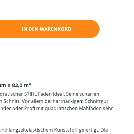
ib den gewünschten Wert ein oder benutz
IN DEN WARENKORB
mm x 83,0 m"
dratischer STIHL Faden ideal. Seine scharfen
n Schnitt. Vor allem bei hartnäckigem Schnittgut
wender oder Profi mit quadratischen Mähfäden sehr
d langzeitelastischem Kunststoff gefertigt. Die