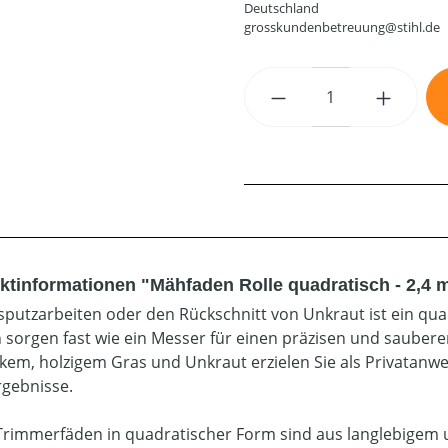
Deutschland
grosskundenbetreuung@stihl.de
Produkt Anzahl: G
ktinformationen "Mähfaden Rolle quadratisch - 2,4 
sputzarbeiten oder den Rückschnitt von Unkraut ist ein qua
 sorgen fast wie ein Messer für einen präzisen und saubere
ckem, holzigem Gras und Unkraut erzielen Sie als Privatan
rgebnisse.
Trimmerfäden in quadratischer Form sind aus langlebigem un