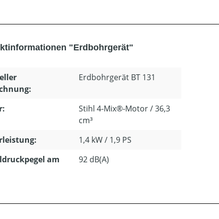
ktinformationen "Erdbohrgerät"
eller
Erdbohrgerät BT 131
ichnung:
r:
Stihl 4-Mix®-Motor / 36,3
cm³
leistung:
1,4 kW / 1,9 PS
ldruckpegel am
92 dB(A)