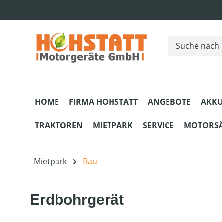
m Hauptinhalt springen
Zur Suche springen
Zur Hauptnavigation springen
HOME
FIRMA HOHSTATT
ANGEBOTE
AKKU
TRAKTOREN
MIETPARK
SERVICE
MOTORS
Mietpark
Bau
Erdbohrgerät