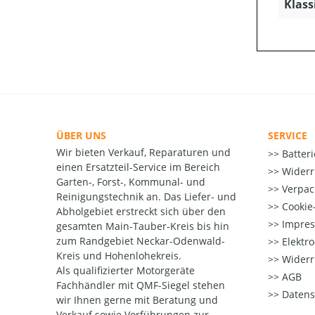
Klass
ÜBER UNS
SERVICE
Wir bieten Verkauf, Reparaturen und
Batter
einen Ersatzteil-Service im Bereich
Widerr
Garten-, Forst-, Kommunal- und
Verpac
Reinigungstechnik an. Das Liefer- und
Cookie-
Abholgebiet erstreckt sich über den
Impre
gesamten Main-Tauber-Kreis bis hin
zum Randgebiet Neckar-Odenwald-
Elektr
Kreis und Hohenlohekreis.
Widerr
Als qualifizierter Motorgeräte
AGB
Fachhändler mit QMF-Siegel stehen
Datens
wir Ihnen gerne mit Beratung und
Verkauf sowie Vorführungen zur