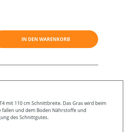
ib den gewünschten Wert ein oder benutz
IN DEN WARENKORB
T4 mit 110 cm Schnittbreite. Das Gras wird beim
rbe fallen und dem Boden Nährstoffe und
ung des Schnittgutes.