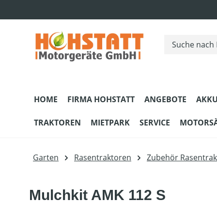
m Hauptinhalt springen
Zur Suche springen
Zur Hauptnavigation springen
HOME
FIRMA HOHSTATT
ANGEBOTE
AKKU
TRAKTOREN
MIETPARK
SERVICE
MOTORS
Garten
Rasentraktoren
Zubehör Rasentrak
Mulchkit AMK 112 S