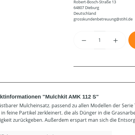
Robert-Bosch-Straße 13
64807 Dieburg
Deutschland
grosskundenbetreuung@stihl.de
Produkt Anzahl: G
ktinformationen "Mulchkit AMK 112 S"
stbarer Mulcheinsatz. passend zu allen Modellen der Serie 
in feine Partikel zerkleinert. die als Dünger in die Grasna
igkeit zurückgeben. Außerdem erspart man sich die Entsorg