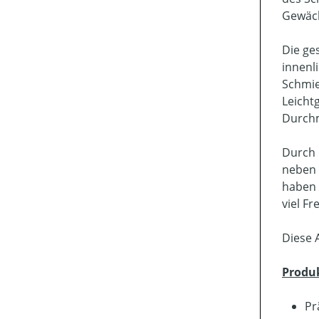
Gewäc
Die ge
innenl
Schmie
Leicht
Durch
Durch 
neben 
haben S
viel Fr
Diese 
Produ
Pr