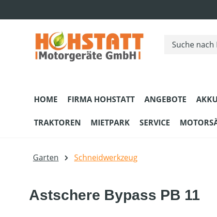
m Hauptinhalt springen
Zur Suche springen
Zur Hauptnavigation springen
HOME
FIRMA HOHSTATT
ANGEBOTE
AKKU
TRAKTOREN
MIETPARK
SERVICE
MOTORS
Garten
Schneidwerkzeug
Astschere Bypass PB 11