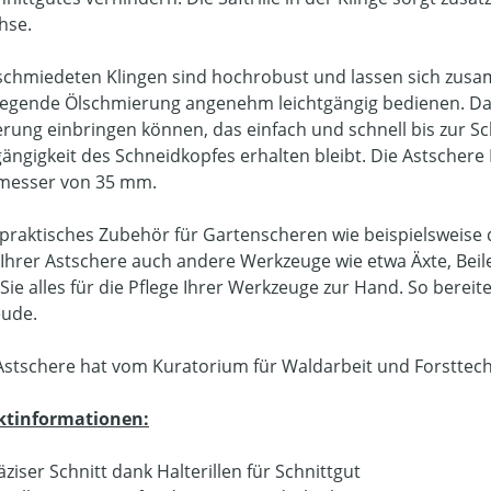
hse.
schmiedeten Klingen sind hochrobust und lassen sich zus
iegende Ölschmierung angenehm leichtgängig bedienen. Dazu
rung einbringen können, das einfach und schnell bis zur Sch
gängigkeit des Schneidkopfes erhalten bleibt. Die Astschere 
messer von 35 mm.
praktisches Zubehör für Gartenscheren wie beispielsweise 
Ihrer Astschere auch andere Werkzeuge wie etwa Äxte, Bei
ie alles für die Pflege Ihrer Werkzeuge zur Hand. So bereite
eude.
Astschere hat vom Kuratorium für Waldarbeit und Forsttechn
ktinformationen:
äziser Schnitt dank Halterillen für Schnittgut