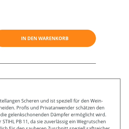
ib den gewünschten Wert ein oder benutz
IN DEN WARENKORB
tellangen Scheren und ist speziell für den Wein-
neiden. Profis und Privatanwender schätzen den
 die gelenkschonenden Dämpfer ermöglicht wird.
r STIHL PB 11, da sie zuverlässig ein Wegrutschen
zlich für den sauberen Zuschnitt speziell saftreicher