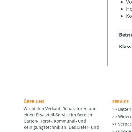
Vo
Ho
Ko
Betri
Klass
ÜBER UNS
SERVICE
Wir bieten Verkauf, Reparaturen und
Batter
einen Ersatzteil-Service im Bereich
Widerr
Garten-, Forst-, Kommunal- und
Verpac
Reinigungstechnik an. Das Liefer- und
Cookie-