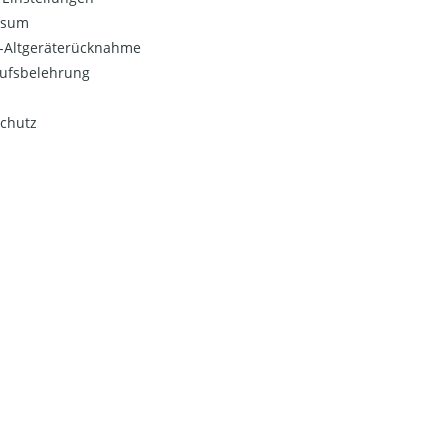
ssum
o-Altgeräterücknahme
ufsbelehrung
chutz