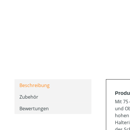
Beschreibung
Produ
Zubehör
Mit 75
Bewertungen
und Ob
hohen 
Halter
des Sch