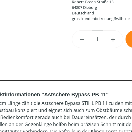
Robert-Bosch-Straße 13
64807 Dieburg
Deutschland
grosskundenbetreuung@stihl.de
Produkt Anzahl: G
ktinformationen "Astschere Bypass PB 11"
 cm Länge zählt die Astschere Bypass STIHL PB 11 zu den mit
stbau konzipiert und eignet sich auch zum Obstbäume sch
Bedienkomfort gerade auch bei Dauereinsätzen, der durch
illen an der Gegenklinge helfen beim präzisen Schnitt mit de
nittgutes verhindern. Die Saftrille in der Klinge sorgt zusät