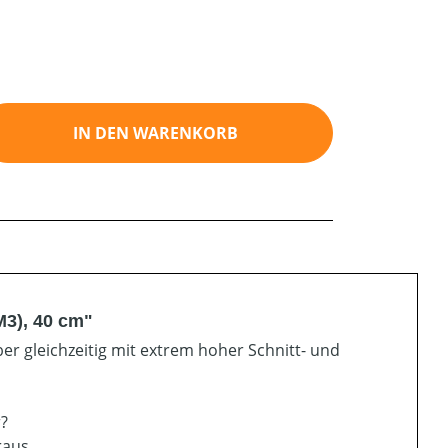
ib den gewünschten Wert ein oder benutz
IN DEN WARENKORB
M3), 40 cm"
er gleichzeitig mit extrem hoher Schnitt- und
r?
raus.