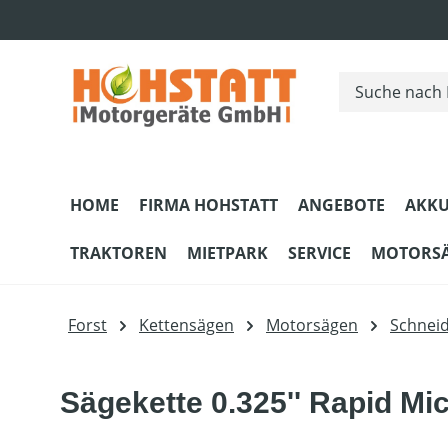
m Hauptinhalt springen
Zur Suche springen
Zur Hauptnavigation springen
HOME
FIRMA HOHSTATT
ANGEBOTE
AKKU
TRAKTOREN
MIETPARK
SERVICE
MOTORS
Forst
Kettensägen
Motorsägen
Schnei
Sägekette 0.325'' Rapid Mi