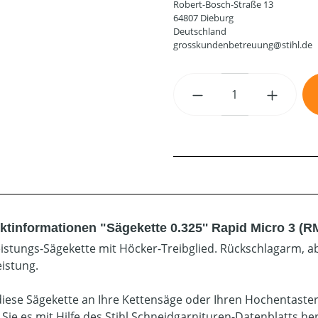
Robert-Bosch-Straße 13
64807 Dieburg
Deutschland
grosskundenbetreuung@stihl.de
Produkt Anzahl: G
ktinformationen "Sägekette 0.325'' Rapid Micro 3 (R
istungs-Sägekette mit Höcker-Treibglied. Rückschlagarm, ab
eistung.
diese Sägekette an Ihre Kettensäge oder Ihren Hochentaste
 Sie es mit Hilfe des Stihl Schneidgarnituren-Datenblatts he