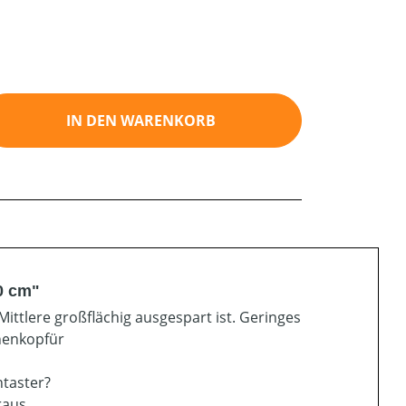
ib den gewünschten Wert ein oder benutz
IN DEN WARENKORB
30 cm"
Mittlere großflächig ausgespart ist. Geringes
enenkopfür
ntaster?
raus.