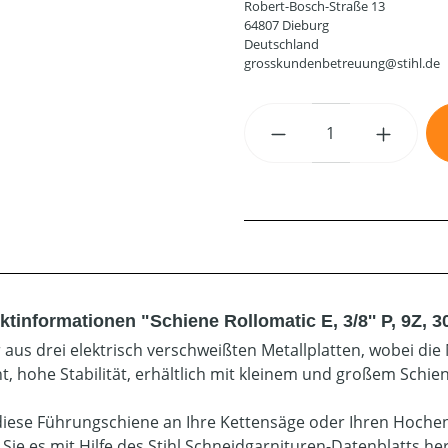
Robert-Bosch-Straße 13
64807 Dieburg
Deutschland
grosskundenbetreuung@stihl.de
Produkt Anzahl: G
tinformationen "Schiene Rollomatic E, 3/8'' P, 9Z, 
 aus drei elektrisch verschweißten Metallplatten, wobei die 
t, hohe Stabilität, erhältlich mit kleinem und großem Schi
diese Führungschiene an Ihre Kettensäge oder Ihren Hoche
 Sie es mit Hilfe des Stihl Schneidgarnituren-Datenblatts he