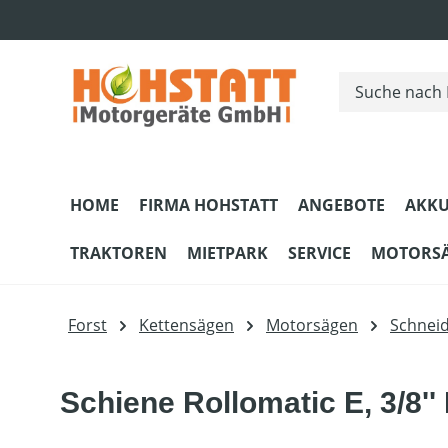
m Hauptinhalt springen
Zur Suche springen
Zur Hauptnavigation springen
HOME
FIRMA HOHSTATT
ANGEBOTE
AKKU
TRAKTOREN
MIETPARK
SERVICE
MOTORS
Forst
Kettensägen
Motorsägen
Schnei
Schiene Rollomatic E, 3/8'' 