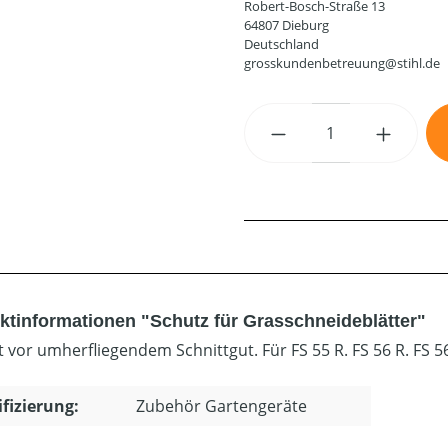
Robert-Bosch-Straße 13
64807 Dieburg
Deutschland
grosskundenbetreuung@stihl.de
Produkt Anzahl: G
ktinformationen "Schutz für Grasschneideblätter"
 vor umherfliegendem Schnittgut. Für FS 55 R. FS 56 R. FS 56.
ifizierung:
Zubehör Gartengeräte