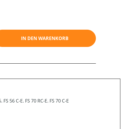
ib den gewünschten Wert ein oder benutz
IN DEN WARENKORB
 FS 56 C-E. FS 70 RC-E. FS 70 C-E