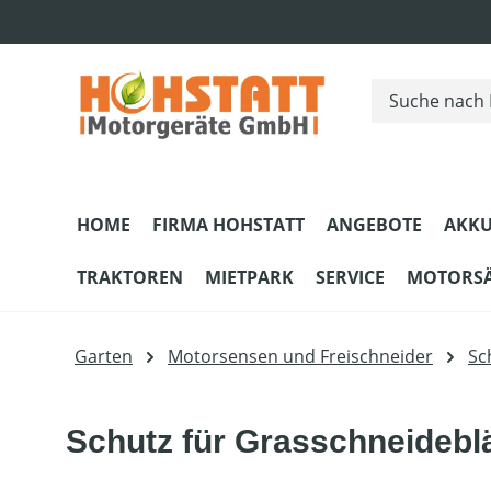
m Hauptinhalt springen
Zur Suche springen
Zur Hauptnavigation springen
HOME
FIRMA HOHSTATT
ANGEBOTE
AKKU
TRAKTOREN
MIETPARK
SERVICE
MOTORS
Garten
Motorsensen und Freischneider
Sc
Schutz für Grasschneideblä