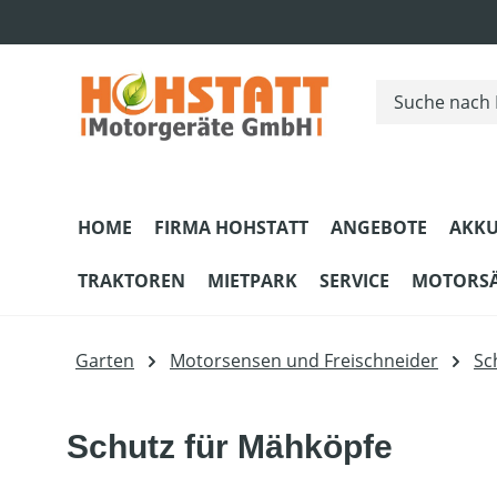
m Hauptinhalt springen
Zur Suche springen
Zur Hauptnavigation springen
HOME
FIRMA HOHSTATT
ANGEBOTE
AKKU
TRAKTOREN
MIETPARK
SERVICE
MOTORS
Garten
Motorsensen und Freischneider
Sc
Schutz für Mähköpfe