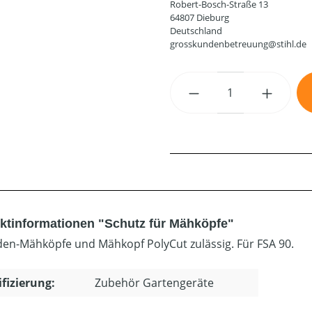
Robert-Bosch-Straße 13
64807 Dieburg
Deutschland
grosskundenbetreuung@stihl.de
Produkt Anzahl: G
ktinformationen "Schutz für Mähköpfe"
den-Mähköpfe und Mähkopf PolyCut zulässig. Für FSA 90.
ifizierung:
Zubehör Gartengeräte