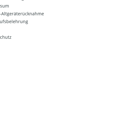
ssum
o-Altgeräterücknahme
ufsbelehrung
chutz