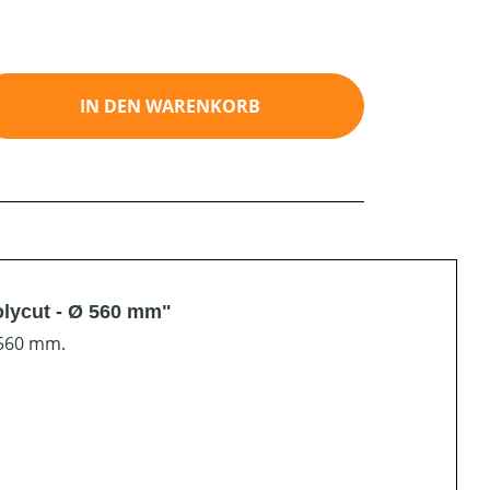
ib den gewünschten Wert ein oder benutz
IN DEN WARENKORB
lycut - Ø 560 mm"
 560 mm.