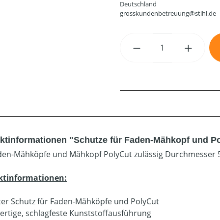
Deutschland
grosskundenbetreuung@stihl.de
Produkt Anzahl: G
ktinformationen "Schutze für Faden-Mähkopf und Po
den-Mähköpfe und Mähkopf PolyCut zulässig Durchmesser
ktinformationen:
er Schutz für Faden-Mähköpfe und PolyCut
rtige, schlagfeste Kunststoffausführung