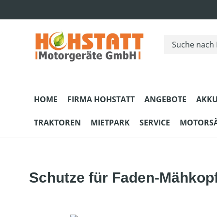
m Hauptinhalt springen
Zur Suche springen
Zur Hauptnavigation springen
HOME
FIRMA HOHSTATT
ANGEBOTE
AKKU
TRAKTOREN
MIETPARK
SERVICE
MOTORS
Schutze für Faden-Mähkopf