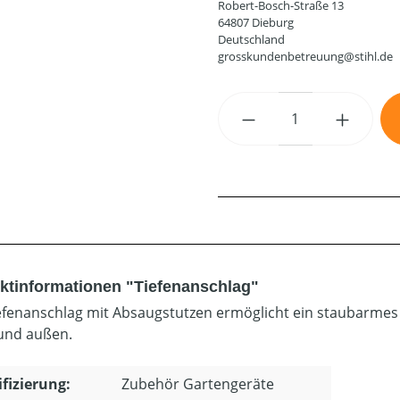
Robert-Bosch-Straße 13
64807 Dieburg
Deutschland
grosskundenbetreuung@stihl.de
Produkt Anzahl: G
ktinformationen "Tiefenanschlag"
efenanschlag mit Absaugstutzen ermöglicht ein staubarme
und außen.
ifizierung:
Zubehör Gartengeräte