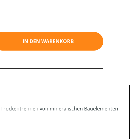
ib den gewünschten Wert ein oder benutz
IN DEN WARENKORB
s Trockentrennen von mineralischen Bauelementen