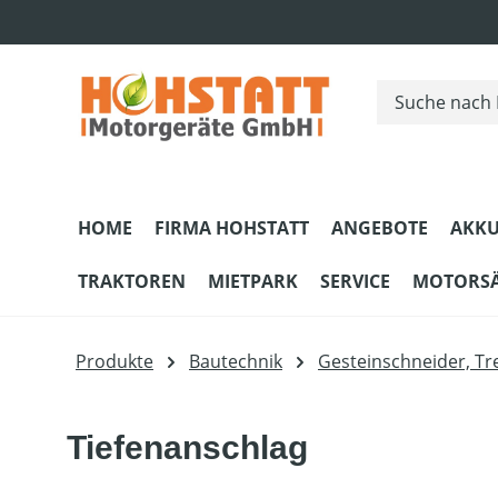
m Hauptinhalt springen
Zur Suche springen
Zur Hauptnavigation springen
HOME
FIRMA HOHSTATT
ANGEBOTE
AKKU
TRAKTOREN
MIETPARK
SERVICE
MOTORS
Produkte
Bautechnik
Gesteinschneider, Tr
Tiefenanschlag