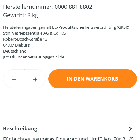
Herstellernummer:
0000 881 8802
Gewicht:
3 kg
Herstellerangaben gemäß EU-Produktsicherheitsverordnung (GPSR):
Stihl Vetriebszentrale AG & Co. KG
Robert-Bosch-Straße 13
64807 Dieburg
Deutschland
grosskundenbetreuung@stihl.de
Produkt Anzahl: Gib den gewünschten Wert
IN DEN WARENKORB
Beschreibung
Für leichtes. sauberes Dosieren und Umfüllen. Für 3 L/5