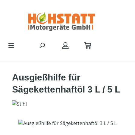
Zum Hauptinhalt springen
Ausgießhilfe für
Sägekettenhaftöl 3 L / 5 L
Bildergalerie überspringen