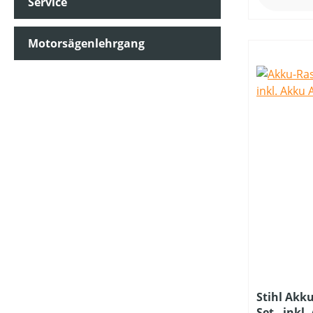
Service
NENNSPANNUNG (IN V)
Motorsägenlehrgang
PRODUKTTYP
SCHALLDRUCKPEGEL AM OHR (IN DB(A))
SCHALLLEISTUNGSPEGEL (IN DB(A))
SCHNITTHÖHE MIN-MAX (IN MM)
SCHUTZART
Stihl Akk
Set - inkl