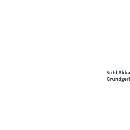
Stihl Akk
Grundger
Ladegerät