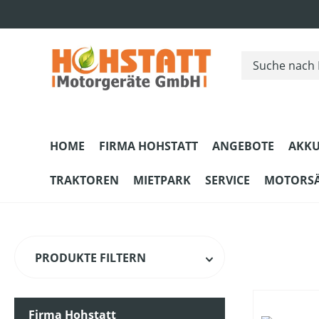
m Hauptinhalt springen
Zur Suche springen
Zur Hauptnavigation springen
HOME
FIRMA HOHSTATT
ANGEBOTE
AKKU
TRAKTOREN
MIETPARK
SERVICE
MOTORS
PRODUKTE FILTERN
Firma Hohstatt
HERSTELLER