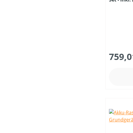
STIELLÄNGE (IN CM)
Ladegerät
PREIS
759,0