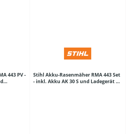
A 443 PV -
Stihl Akku-Rasenmäher RMA 443 Set
nd
- inkl. Akku AK 30 S und Ladegerät AL
101