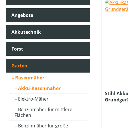
Angebote
ARBEITSBREITE (IN CM)
Akkutechnik
ARBEITSSTUFENANZAHL
Forst
AUSWURFART
Garten
Rasenmäher
BETRIEBSART
Akku-Rasenmäher
Stihl Akk
Elektro-Mäher
Grundger
FAHRANTRIEBSART
Ladegerät
Benzinmäher für mittlere
Flächen
FANGSACKVOLUMEN MAX (IN L)
Benzinmäher für große