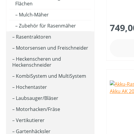
Flächen
Mulch-Mäher
FARBE (GERÄT)
749,0
Zubehör für Rasenmäher
Rasentraktoren
FASSUNGSVOLUMEN MAX (IN L)
Motorsensen und Freischneider
GEEIGNET FÜR SÄGEKETTEN (IN ")
Heckenscheren und
Heckenschneider
KombiSystem und MultiSystem
GESCHWINDIGKEIT MAX (IN KM/H)
Hochentaster
Laubsauger/Bläser
KLASSIFIZIERUNG
Motorhacken/Fräse
Vertikutierer
MATERIALART
Gartenhäcksler