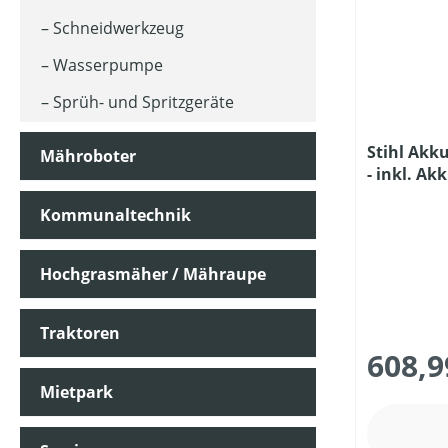
Schneidwerkzeug
MOTORLEISTUNG (IN UMDREHUNGEN/MIN)
Wasserpumpe
Sprüh- und Spritzgeräte
MOTORLEISTUNG (IN WATT)
Stihl Akk
Mähroboter
- inkl. Ak
MOTORLEISTUNG (IN KW)
101
Kommunaltechnik
MOTORTYP (HERSTELLERBEZEICHNUNG)
Hochgrasmäher / Mähraupe
MULCHFUNKTION
Traktoren
608,9
Mietpark
MÄHWERKTYP