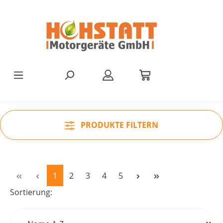
Zum Hauptinhalt springen
PRODUKTE FILTERN
Seite
Seite
Seite
Seite
Seite
1
2
3
4
5
Sortierung: