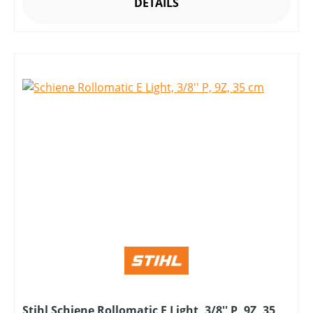
DETAILS
Stihl Schiene Rollomatic E Light, 3/8'' P, 9Z, 35