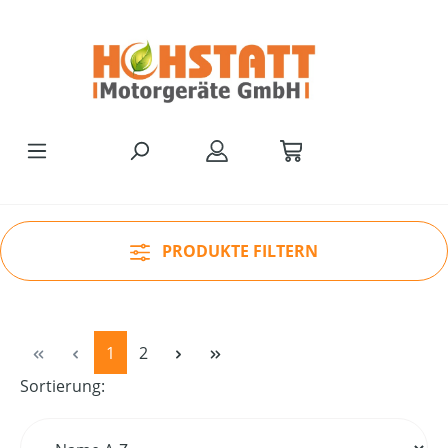
Zum Hauptinhalt springen
PRODUKTE FILTERN
Seite
Seite
1
2
Sortierung: