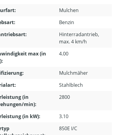
urfart:
Mulchen
ebsart:
Benzin
ntriebsart:
Hinterradantrieb,
max. 4 km/h
windigkeit max (in
4.00
):
ifizierung:
Mulchmäher
ialart:
Stahlblech
leistung (in
2800
ehungen/min):
leistung (in kW):
3.10
rtyp
850E I/C