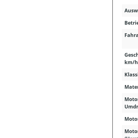
Ausw
Betri
Fahra
Gesch
km/h
Klass
Mater
Motor
Umdr
Motor
Moto