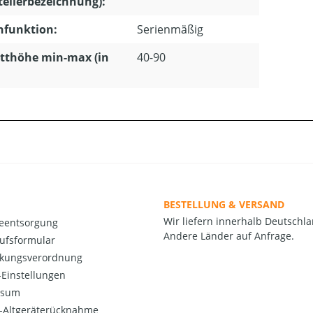
tellerbezeichnung):
hfunktion:
Serienmäßig
tthöhe min-max (in
40-90
BESTELLUNG & VERSAND
Wir liefern innerhalb Deutschla
ieentsorgung
Andere Länder auf Anfrage.
ufsformular
kungsverordnung
Einstellungen
ssum
o-Altgeräterücknahme