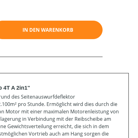
ib den gewünschten Wert ein oder benutz
IN DEN WARENKORB
 4T A 2in1"
nd des Seitenauswurfdeflektor
 2.100m² pro Stunde. Ermöglicht wird dies durch die
ton Motor mit einer maximalen Motorenleistung von
enlagerung in Verbindung mit der Reibscheibe am
 Gewichtsverteilung erreicht, die sich in dem
stmöglichen Vortrieb auch am Hang sorgen die