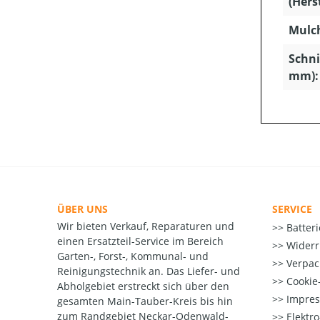
(Hers
Mulc
Schni
mm):
ÜBER UNS
SERVICE
Wir bieten Verkauf, Reparaturen und
Batter
einen Ersatzteil-Service im Bereich
Widerr
Garten-, Forst-, Kommunal- und
Verpac
Reinigungstechnik an. Das Liefer- und
Cookie-
Abholgebiet erstreckt sich über den
Impre
gesamten Main-Tauber-Kreis bis hin
zum Randgebiet Neckar-Odenwald-
Elektr