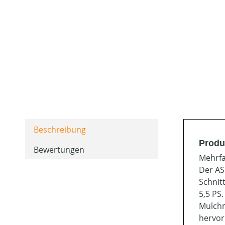
Beschreibung
Produ
Bewertungen
Mehrfa
Der AS
Schnit
5,5 PS
Mulchm
hervor