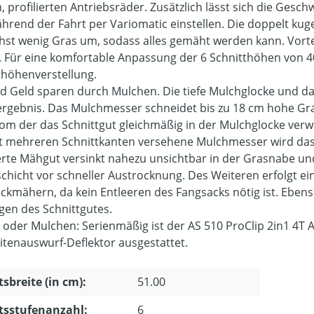
 profilierten Antriebsräder. Zusätzlich lässt sich die Gesch
hrend der Fahrt per Variomatic einstellen. Die doppelt ku
hst wenig Gras um, sodass alles gemäht werden kann. Vorteil
. Für eine komfortable Anpassung der 6 Schnitthöhen von 40
thöhenverstellung.
nd Geld sparen durch Mulchen. Die tiefe Mulchglocke und da
rgebnis. Das Mulchmesser schneidet bis zu 18 cm hohe Gras
rom der das Schnittgut gleichmäßig in der Mulchglocke ver
t mehreren Schnittkanten versehene Mulchmesser wird das 
erte Mähgut versinkt nahezu unsichtbar in der Grasnabe un
chicht vor schneller Austrocknung. Des Weiteren erfolgt ei
ckmähern, da kein Entleeren des Fangsacks nötig ist. Ebenso
gen des Schnittgutes.
oder Mulchen: Serienmäßig ist der AS 510 ProClip 2in1 4T
itenauswurf-Deflektor ausgestattet.
tsbreite (in cm):
51.00
tsstufenanzahl:
6