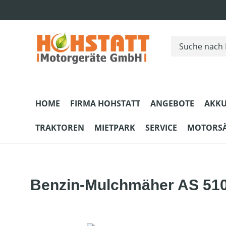
m Hauptinhalt springen
Zur Suche springen
Zur Hauptnavigation springen
HOME
FIRMA HOHSTATT
ANGEBOTE
AKKU
TRAKTOREN
MIETPARK
SERVICE
MOTORS
Benzin-Mulchmäher AS 510 