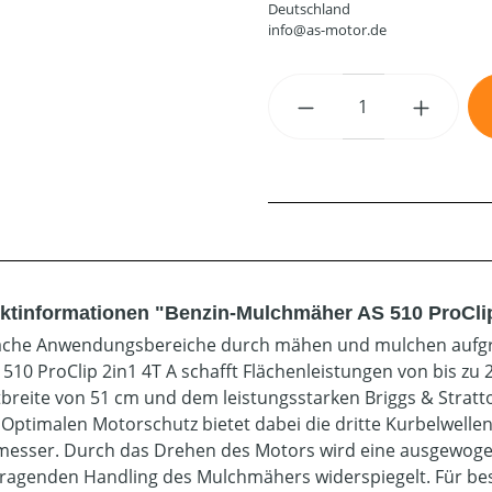
Deutschland
info@as-motor.de
Produkt Anzahl: G
ktinformationen "Benzin-Mulchmäher AS 510 ProClip
che Anwendungsbereiche durch mähen und mulchen aufgru
 510 ProClip 2in1 4T A schafft Flächenleistungen von bis zu
tbreite von 51 cm und dem leistungsstarken Briggs & Strat
. Optimalen Motorschutz bietet dabei die dritte Kurbelwell
esser. Durch das Drehen des Motors wird eine ausgewogene
ragenden Handling des Mulchmähers widerspiegelt. Für be