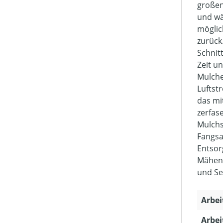
großen,
und wä
möglic
zurück
Schnit
Zeit u
Mulche
Luftst
das mi
zerfas
Mulchs
Fangsa
Entsor
Mähen 
und Se
Arbei
Arbei