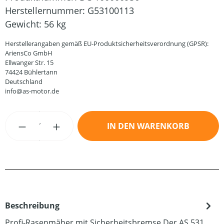
Herstellernummer:
G53100113
Gewicht:
56 kg
Herstellerangaben gemäß EU-Produktsicherheitsverordnung (GPSR):
AriensCo GmbH
Ellwanger Str. 15
74424 Bühlertann
Deutschland
info@as-motor.de
Produkt Anzahl: Gib den gewünschten Wert
IN DEN WARENKORB
Beschreibung
Profi-Rasenmäher mit Sicherheitsbremse.Der AS 531