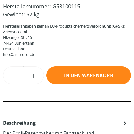
Herstellernummer:
G53100115
Gewicht:
52 kg
Herstellerangaben gemäß EU-Produktsicherheitsverordnung (GPSR):
AriensCo GmbH
Ellwanger Str. 15
74424 Bühlertann
Deutschland
info@as-motor.de
Produkt Anzahl: Gib den gewünschten Wert
IN DEN WARENKORB
Beschreibung
Der Profi-Rasenmäher mit Fangsack und