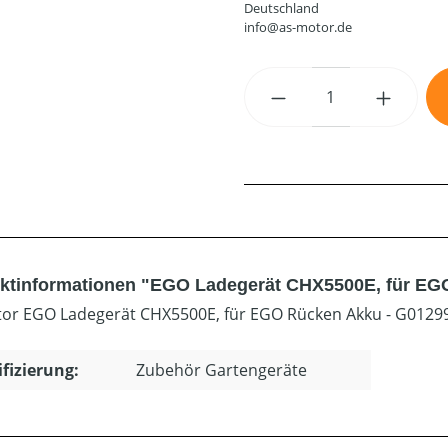
Deutschland
info@as-motor.de
Produkt Anzahl: G
ktinformationen "EGO Ladegerät CHX5500E, für EG
or EGO Ladegerät CHX5500E, für EGO Rücken Akku - G0129
ifizierung:
Zubehör Gartengeräte