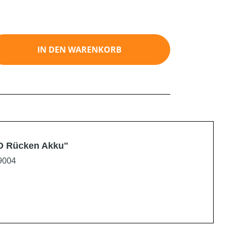
ib den gewünschten Wert ein oder benutz
IN DEN WARENKORB
O Rücken Akku"
9004