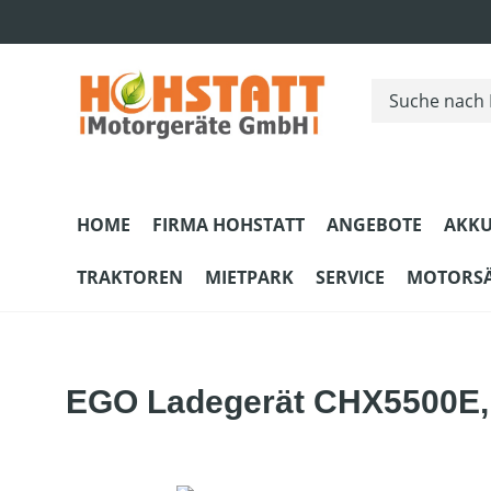
m Hauptinhalt springen
Zur Suche springen
Zur Hauptnavigation springen
HOME
FIRMA HOHSTATT
ANGEBOTE
AKKU
TRAKTOREN
MIETPARK
SERVICE
MOTORS
EGO Ladegerät CHX5500E,