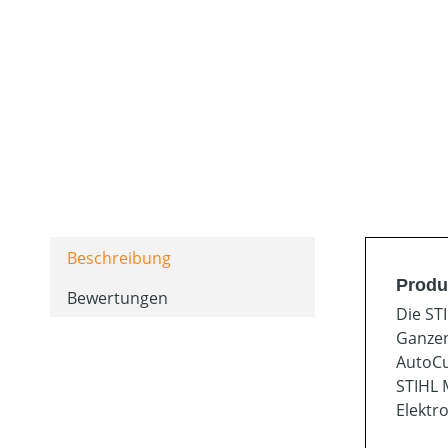
Beschreibung
Produ
Bewertungen
Die ST
Ganzen
AutoCu
STIHL 
Elektr