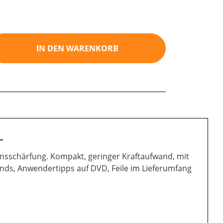
ib den gewünschten Wert ein oder benutz
IN DEN WARENKORB
"
sionsschärfung. Kompakt, geringer Kraftaufwand, mit
ands, Anwendertipps auf DVD, Feile im Lieferumfang