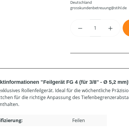
Deutschland
grosskundenbetreuung@stihl.de
Produkt Anzahl: G
tinformationen "Feilgerät FG 4 (für 3/8'' - Ø 5,2 mm)
exklusives Rollenfeilgerät. Ideal für die wöchentliche Präzi
ättchen für die richtige Anpassung des Tiefenbegrenzerabst
enthalten.
ifizierung:
Feilen