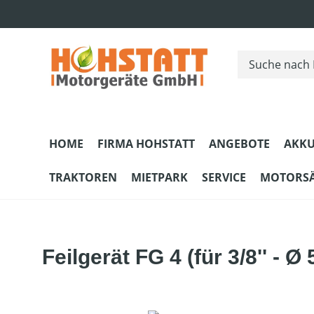
m Hauptinhalt springen
Zur Suche springen
Zur Hauptnavigation springen
HOME
FIRMA HOHSTATT
ANGEBOTE
AKKU
TRAKTOREN
MIETPARK
SERVICE
MOTORS
Feilgerät FG 4 (für 3/8'' - Ø