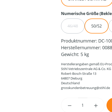
Numerische Größe (Bekle
46/48
50/52
(DIESE OPTION IST ZUR
Produktnummer:
DC-10
Herstellernummer:
0088
Gewicht:
5 kg
Herstellerangaben gemäß EU-Prod
Stihl Vetriebszentrale AG & Co. KG
Robert-Bosch-Straße 13
64807 Dieburg
Deutschland
grosskundenbetreuung@stihl.de
Produkt Anzahl: G