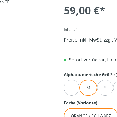
59,00 €*
Inhalt:
1
Preise inkl. MwSt. zzgl.
Sofort verfügbar, Liefe
Alphanumerische Größe (
L
M
S
(DIESE OPTION IST ZURZE
(DIESE
auswähl
Farbe (Variante)
ORANGE / SCHWARZ