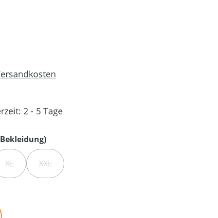
 Versandkosten
rzeit: 2 - 5 Tage
auswählen
Bekleidung)
XL
XXL
IT NICHT VERFÜGBAR.)
 OPTION IST ZURZEIT NICHT VERFÜGBAR.)
(DIESE OPTION IST ZURZEIT NICHT VERFÜGBAR.)
(DIESE OPTION IST ZURZEIT NICHT VERFÜGBAR.)
en