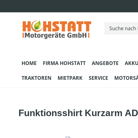
m Hauptinhalt springen
Zur Suche springen
Zur Hauptnavigation springen
HOME
FIRMA HOHSTATT
ANGEBOTE
AKKU
TRAKTOREN
MIETPARK
SERVICE
MOTORS
Funktionsshirt Kurzarm 