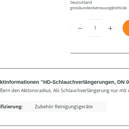
Deutschland
grosskundenbetreuung@stihl.de
Produkt Anzahl: G
ktinformationen "HD-Schlauchverlängerungen, DN 08
ßern den Aktionsradius. Als Schlauchverlängerung nur mit 
ifizierung:
Zubehör Reinigungsgeräte