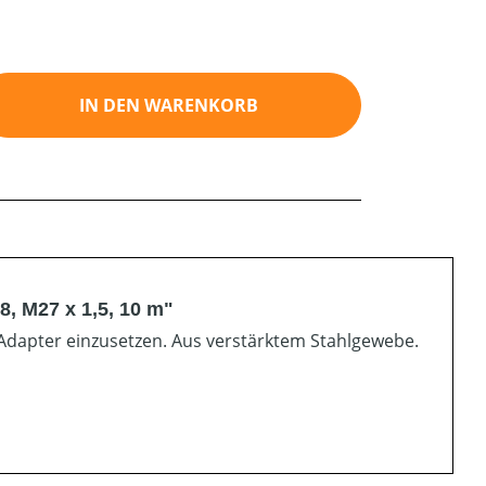
ib den gewünschten Wert ein oder benutz
IN DEN WARENKORB
, M27 x 1,5, 10 m"
Adapter einzusetzen. Aus verstärktem Stahlgewebe.