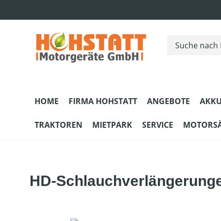
m Hauptinhalt springen
Zur Suche springen
Zur Hauptnavigation springen
HOME
FIRMA HOHSTATT
ANGEBOTE
AKKU
TRAKTOREN
MIETPARK
SERVICE
MOTORS
HD-Schlauchverlängerungen