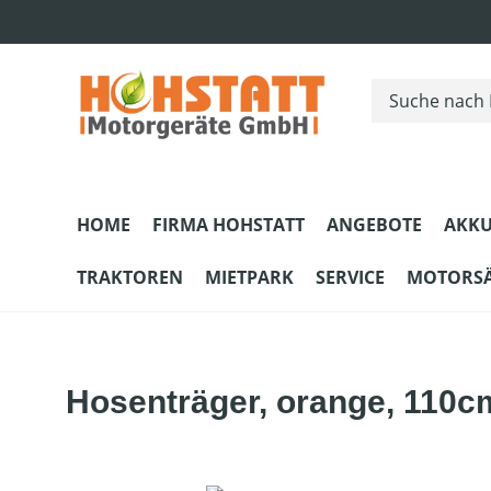
m Hauptinhalt springen
Zur Suche springen
Zur Hauptnavigation springen
HOME
FIRMA HOHSTATT
ANGEBOTE
AKKU
TRAKTOREN
MIETPARK
SERVICE
MOTORS
Hosenträger, orange, 110cm