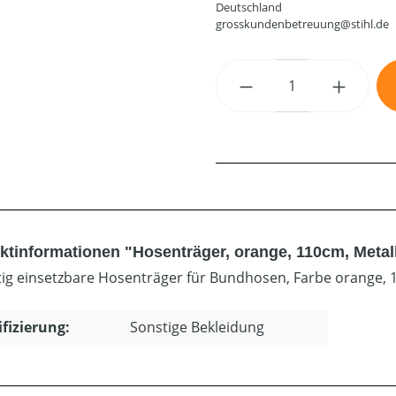
Deutschland
grosskundenbetreuung@stihl.de
Produkt Anzahl: G
ktinformationen "Hosenträger, orange, 110cm, Metall
itig einsetzbare Hosenträger für Bundhosen, Farbe orange, 1
ifizierung:
Sonstige Bekleidung