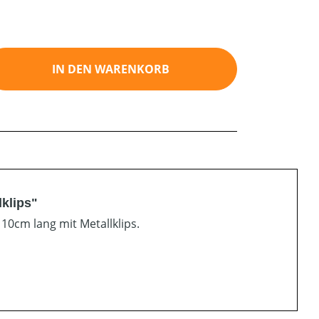
ib den gewünschten Wert ein oder benutz
IN DEN WARENKORB
klips"
10cm lang mit Metallklips.