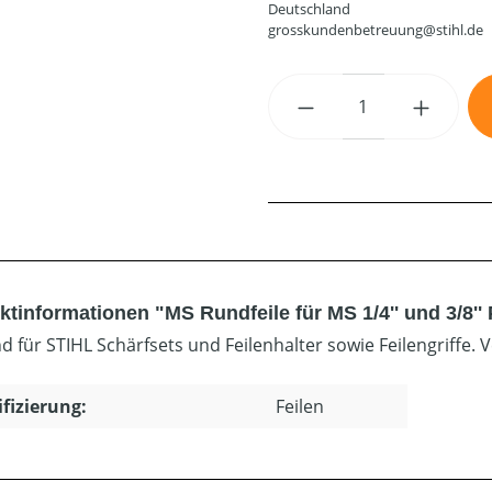
Deutschland
grosskundenbetreuung@stihl.de
Produkt Anzahl: G
tinformationen "MS Rundfeile für MS 1/4'' und 3/8'' 
d für STIHL Schärfsets und Feilenhalter sowie Feilengriffe.
ifizierung:
Feilen