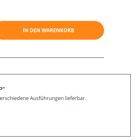
ib den gewünschten Wert ein oder benutz
IN DEN WARENKORB
P"
 Verschiedene Ausführungen lieferbar.