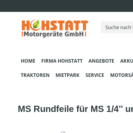
m Hauptinhalt springen
Zur Suche springen
Zur Hauptnavigation springen
HOME
FIRMA HOHSTATT
ANGEBOTE
AKKU
TRAKTOREN
MIETPARK
SERVICE
MOTORS
MS Rundfeile für MS 1/4'' un