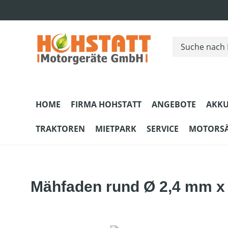
m Hauptinhalt springen
Zur Suche springen
Zur Hauptnavigation springen
HOME
FIRMA HOHSTATT
ANGEBOTE
AKKU
TRAKTOREN
MIETPARK
SERVICE
MOTORS
Mähfaden rund Ø 2,4 mm x