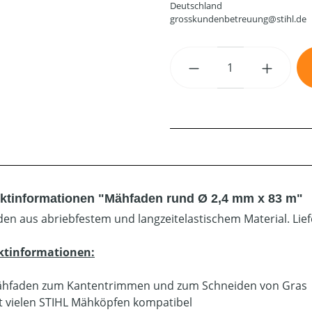
Deutschland
grosskundenbetreuung@stihl.de
Produkt Anzahl: G
ktinformationen "Mähfaden rund Ø 2,4 mm x 83 m"
en aus abriebfestem und langzeitelastischem Material. Lie
ktinformationen:
hfaden zum Kantentrimmen und zum Schneiden von Gras
t vielen STIHL Mähköpfen kompatibel