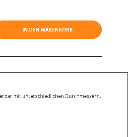
ib den gewünschten Wert ein oder benutz
IN DEN WARENKORB
ferbar mit unterschiedlichen Durchmessern.