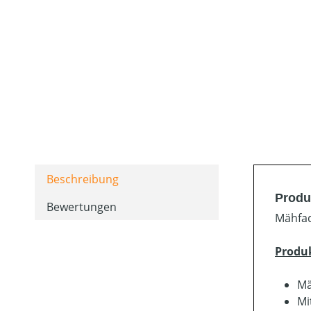
Beschreibung
Produ
Bewertungen
Mähfad
Produ
Mä
Mi