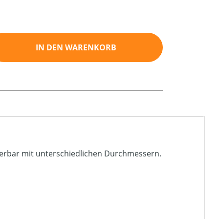
ib den gewünschten Wert ein oder benutz
IN DEN WARENKORB
ferbar mit unterschiedlichen Durchmessern.