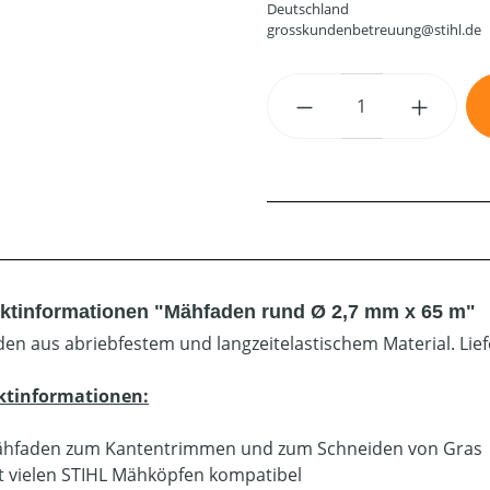
Deutschland
grosskundenbetreuung@stihl.de
Produkt Anzahl: G
ktinformationen "Mähfaden rund Ø 2,7 mm x 65 m"
en aus abriebfestem und langzeitelastischem Material. Lie
ktinformationen:
hfaden zum Kantentrimmen und zum Schneiden von Gras
t vielen STIHL Mähköpfen kompatibel