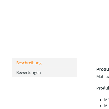
Beschreibung
Produ
Bewertungen
Mähfad
Produ
Mä
Mi