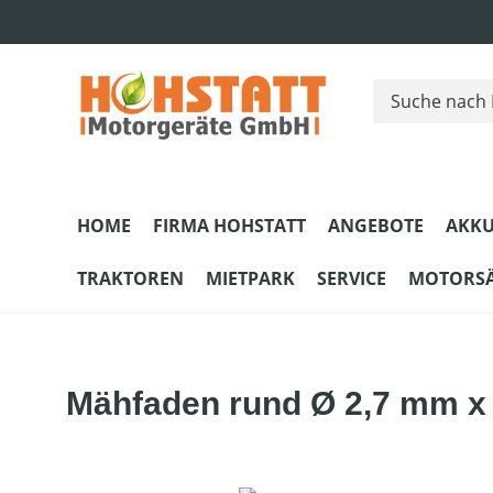
m Hauptinhalt springen
Zur Suche springen
Zur Hauptnavigation springen
HOME
FIRMA HOHSTATT
ANGEBOTE
AKKU
TRAKTOREN
MIETPARK
SERVICE
MOTORS
Mähfaden rund Ø 2,7 mm x