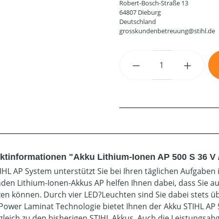
Robert-Bosch-Straße 13
64807 Dieburg
Deutschland
grosskundenbetreuung@stihl.de
Produkt Anzahl: G
ktinformationen "Akku Lithium-Ionen AP 500 S 36 V /
IHL AP System unterstützt Sie bei Ihren täglichen Aufgaben 
den Lithium-Ionen-Akkus AP helfen Ihnen dabei, dass Sie a
zen können. Durch vier LED?Leuchten sind Sie dabei stets ü
Power Laminat Technologie bietet Ihnen der Akku STIHL AP 
gleich zu den bisherigen STIHL Akkus. Auch die Leistungsa