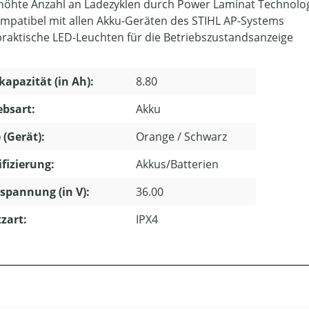
höhte Anzahl an Ladezyklen durch Power Laminat Technolo
mpatibel mit allen Akku-Geräten des STIHL AP-Systems
praktische LED-Leuchten für die Betriebszustandsanzeige
apazität (in Ah):
8.80
ebsart:
Akku
 (Gerät):
Orange / Schwarz
ifizierung:
Akkus/Batterien
pannung (in V):
36.00
zart:
IPX4