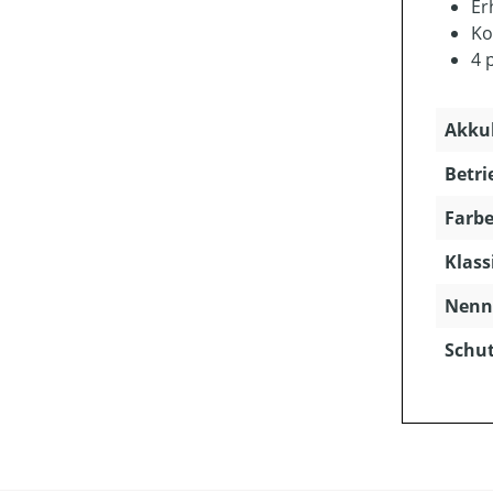
Er
Ko
4 
Akkuk
Betri
Farbe
Klass
Nenns
Schut