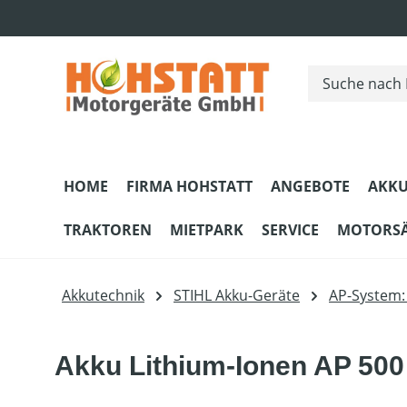
m Hauptinhalt springen
Zur Suche springen
Zur Hauptnavigation springen
HOME
FIRMA HOHSTATT
ANGEBOTE
AKKU
TRAKTOREN
MIETPARK
SERVICE
MOTORS
Akkutechnik
STIHL Akku-Geräte
AP-System: 
Akku Lithium-Ionen AP 500 