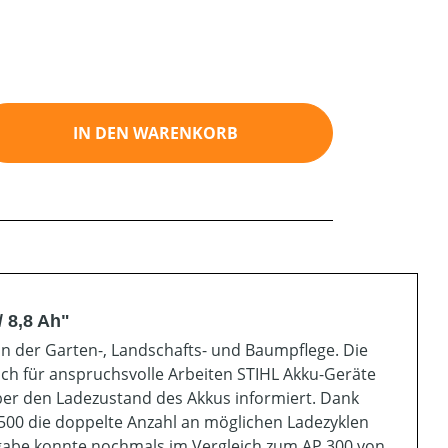
ib den gewünschten Wert ein oder benutz
IN DEN WARENKORB
 8,8 Ah"
in der Garten-, Landschafts- und Baumpflege. Die
uch für anspruchsvolle Arbeiten STIHL Akku-Geräte
ber den Ladezustand des Akkus informiert. Dank
500 die doppelte Anzahl an möglichen Ladezyklen
bgabe konnte nochmals im Vergleich zum AP 300 von