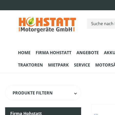
m Hauptinhalt springen
Zur Suche springen
Zur Hauptnavigation springen
HOME
FIRMA HOHSTATT
ANGEBOTE
AKKU
TRAKTOREN
MIETPARK
SERVICE
MOTORS
PRODUKTE FILTERN
Firma Hohstatt
HERSTELLER