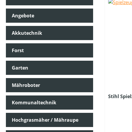
Angebote
FARBE (GERÄT)
Akkutechnik
KLASSIFIZIERUNG
Forst
MATERIALART
Garten
PREIS
Mähroboter
Stihl Spie
Kommunaltechnik
Hochgrasmäher / Mähraupe