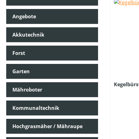
Angebote
Akkutechnik
Forst
Garten
Kegelbürs
Mähroboter
Kommunaltechnik
Hochgrasmäher / Mähraupe