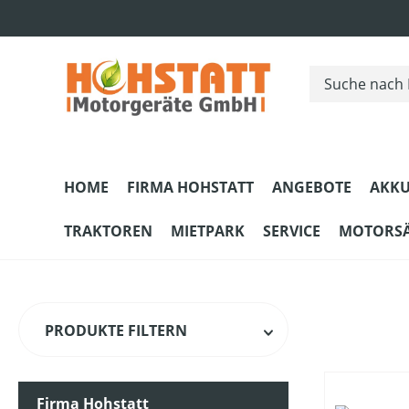
m Hauptinhalt springen
Zur Suche springen
Zur Hauptnavigation springen
HOME
FIRMA HOHSTATT
ANGEBOTE
AKKU
TRAKTOREN
MIETPARK
SERVICE
MOTORS
PRODUKTE FILTERN
Firma Hohstatt
PREIS