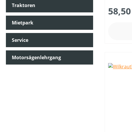
Traktoren
58,50
Mietpark
Service
Motorsägenlehrgang