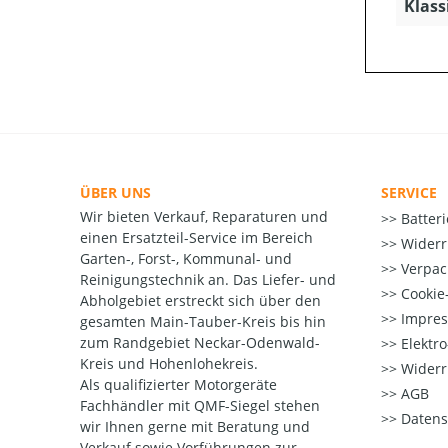
Klass
ÜBER UNS
SERVICE
Wir bieten Verkauf, Reparaturen und
Batter
einen Ersatzteil-Service im Bereich
Widerr
Garten-, Forst-, Kommunal- und
Verpac
Reinigungstechnik an. Das Liefer- und
Cookie-
Abholgebiet erstreckt sich über den
Impre
gesamten Main-Tauber-Kreis bis hin
zum Randgebiet Neckar-Odenwald-
Elektr
Kreis und Hohenlohekreis.
Widerr
Als qualifizierter Motorgeräte
AGB
Fachhändler mit QMF-Siegel stehen
Datens
wir Ihnen gerne mit Beratung und
Verkauf sowie Vorführungen zur