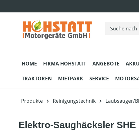
m Hauptinhalt springen
Zur Suche springen
Zur Hauptnavigation springen
HOME
FIRMA HOHSTATT
ANGEBOTE
AKKU
TRAKTOREN
MIETPARK
SERVICE
MOTORS
Produkte
Reinigungstechnik
Laubsauger/B
Elektro-Saughäcksler SHE