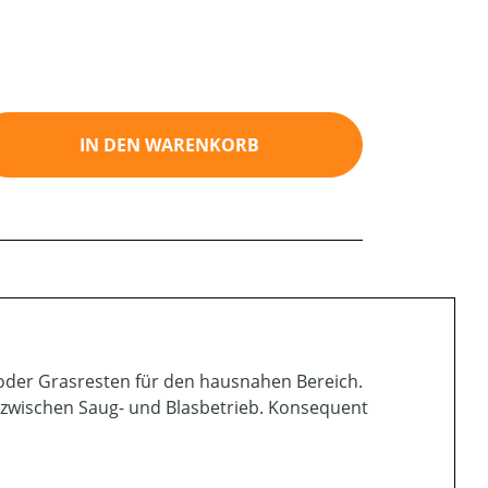
ib den gewünschten Wert ein oder benutz
IN DEN WARENKORB
oder Grasresten für den hausnahen Bereich.
 zwischen Saug- und Blasbetrieb. Konsequent