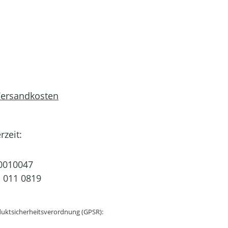
 Versandkosten
rzeit:
0010047
 011 0819
uktsicherheitsverordnung (GPSR):