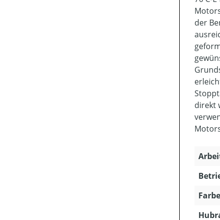
Motors
der Be
ausrei
geform
gewüns
Grunds
erleic
Stoppt
direkt
verwen
Motors
Arbei
Betri
Farbe
Hubra