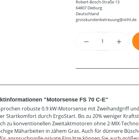
Robert-Bosch-Straße 13
64807 Dieburg
Deutschland
grosskundenbetreuung@stihl.de
Produkt Anzahl: G
ktinformationen "Motorsense FS 70 C-E"
prochen robuste 0.9 kW-Motorsense mit Zweihandgriff und 
er Startkomfort durch ErgoStart. Bis zu 20% weniger Kraft
ich zu konventionellen Zweitaktmotoren ohne 2-MIX-Technolo
ächige Mäharbeiten in zähem Gras. Auch für dünnere Büsche
 für anspruchsvolle private Einsätze können Sie auch größer