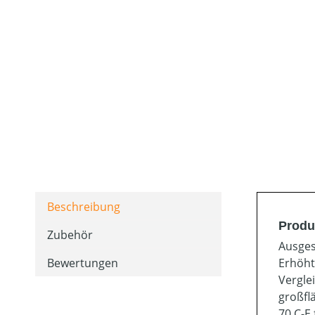
Beschreibung
Produ
Zubehör
Ausges
Bewertungen
Erhöht
Vergle
großfl
70 C-E