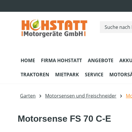
m Hauptinhalt springen
Zur Suche springen
Zur Hauptnavigation springen
HOME
FIRMA HOHSTATT
ANGEBOTE
AKKU
TRAKTOREN
MIETPARK
SERVICE
MOTORS
Garten
Motorsensen und Freischneider
Mo
Motorsense FS 70 C-E