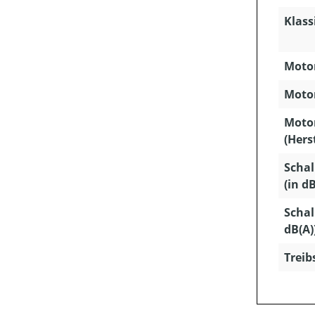
Klass
Motor
Motor
Moto
(Hers
Schal
(in dB
Schal
dB(A)
Treib