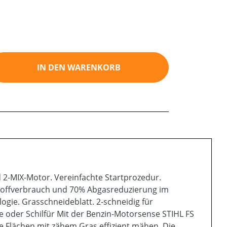
ib den gewünschten Wert ein oder benutz
IN DEN WARENKORB
2-MIX-Motor. Vereinfachte Startprozedur.
stoffverbrauch und 70% Abgasreduzierung im
gie. Grasschneideblatt. 2-schneidig für
 oder Schilfür Mit der Benzin-Motorsense STIHL FS
e Flächen mit zähem Gras effizient mähen. Die