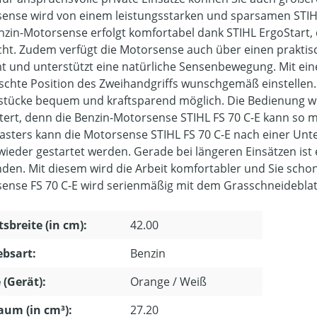
ense wird von einem leistungsstarken und sparsamen STIHL
nzin-Motorsense erfolgt komfortabel dank STIHL ErgoStart, 
cht. Zudem verfügt die Motorsense auch über einen praktis
t und unterstützt eine natürliche Sensenbewegung. Mit ei
chte Position des Zweihandgriffs wunschgemäß einstellen. 
tücke bequem und kraftsparend möglich. Die Bedienung wir
htert, denn die Benzin-Motorsense STIHL FS 70 C-E kann so 
asters kann die Motorsense STIHL FS 70 C-E nach einer Unt
 wieder gestartet werden. Gerade bei längeren Einsätzen ist 
den. Mit diesem wird die Arbeit komfortabler und Sie scho
ense FS 70 C-E wird serienmäßig mit dem Grasschneideblatt
tsbreite (in cm):
42.00
ebsart:
Benzin
 (Gerät):
Orange / Weiß
um (in cm³):
27.20