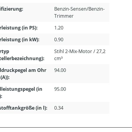
ifizierung:
Benzin-Sensen/Benzin-
Trimmer
leistung (in PS):
1.20
leistung (in kW):
0.90
rtyp
Stihl 2-Mix-Motor / 27,2
tellerbezeichnung):
cm³
ldruckpegel am Ohr
94.00
(A)):
lleistungspegel (in
95.00
):
stofftankgröße (in l):
0.34