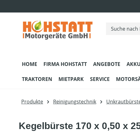
m Hauptinhalt springen
Zur Suche springen
Zur Hauptnavigation springen
HOME
FIRMA HOHSTATT
ANGEBOTE
AKKU
TRAKTOREN
MIETPARK
SERVICE
MOTORS
Produkte
Reinigungstechnik
Unkrautbürst
Kegelbürste 170 x 0,50 x 