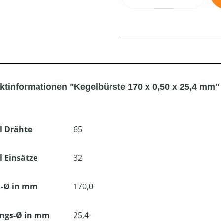
ktinformationen "Kegelbürste 170 x 0,50 x 25,4 mm"
l Drähte
65
 Einsätze
32
-Ø in mm
170,0
ngs-Ø in mm
25,4