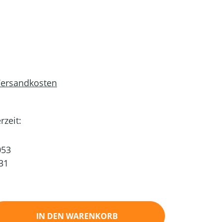
 Versandkosten
rzeit:
53
31
ib den gewünschten Wert ein oder benutz
IN DEN WARENKORB