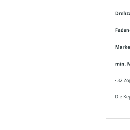
Drehz
Faden
Marke
min. M
· 32 Z
Die Ke