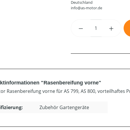
Deutschland
info@as-motor.de
Produkt Anzahl: G
ktinformationen "Rasenbereifung vorne"
or Rasenbereifung vorne für AS 799, AS 800, vorteilhaftes Pr
ifizierung:
Zubehör Gartengeräte