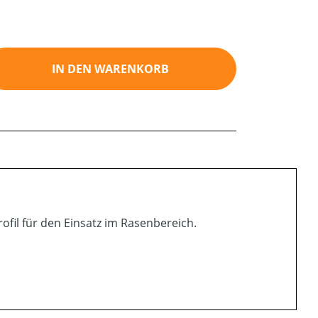
ib den gewünschten Wert ein oder benutz
IN DEN WARENKORB
ofil für den Einsatz im Rasenbereich.