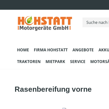
m Hauptinhalt springen
Zur Suche springen
Zur Hauptnavigation springen
HOME
FIRMA HOHSTATT
ANGEBOTE
AKKU
TRAKTOREN
MIETPARK
SERVICE
MOTORS
Rasenbereifung vorne