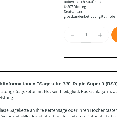
Robert-Bosch-Straße 13
64807 Dieburg
Deutschland
grosskundenbetreuung@stihl.de
Produkt Anzahl: G
ktinformationen "Sägekette 3/8'' Rapid Super 3 (RS3
istungs-Sägekette mit Höcker-Treibglied. Rückschlagarm, ab
eistung.
diese Sägekette an Ihre Kettensäge oder Ihren Hochentaste
 Sie es mit Hilfe des Stihl Schneidgarnituren-Datenblatts he