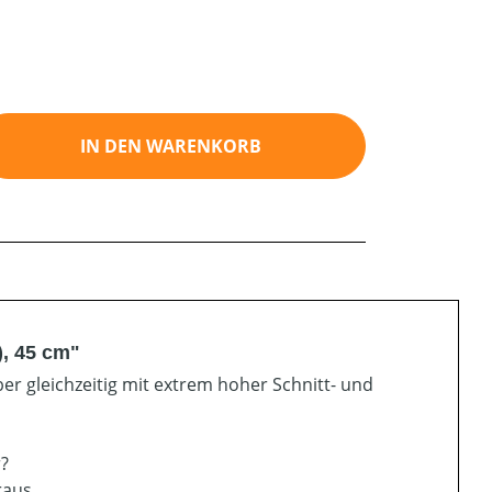
ib den gewünschten Wert ein oder benutz
IN DEN WARENKORB
), 45 cm"
er gleichzeitig mit extrem hoher Schnitt- und
r?
raus.