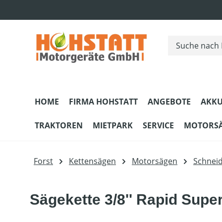
m Hauptinhalt springen
Zur Suche springen
Zur Hauptnavigation springen
HOME
FIRMA HOHSTATT
ANGEBOTE
AKKU
TRAKTOREN
MIETPARK
SERVICE
MOTORS
Forst
Kettensägen
Motorsägen
Schnei
Sägekette 3/8'' Rapid Supe