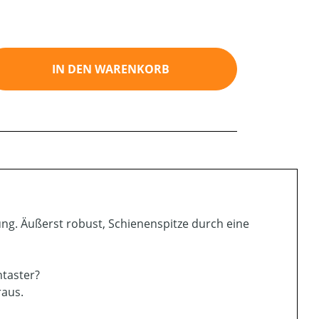
ib den gewünschten Wert ein oder benutz
IN DEN WARENKORB
ung. Äußerst robust, Schienenspitze durch eine
ntaster?
raus.