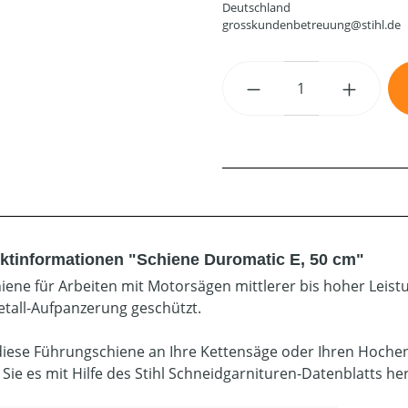
Deutschland
grosskundenbetreuung@stihl.de
Produkt Anzahl: G
ktinformationen "Schiene Duromatic E, 50 cm"
hiene für Arbeiten mit Motorsägen mittlerer bis hoher Leist
tall-Aufpanzerung geschützt.
diese Führungschiene an Ihre Kettensäge oder Ihren Hoche
 Sie es mit Hilfe des Stihl Schneidgarnituren-Datenblatts he