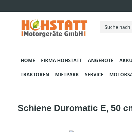
m Hauptinhalt springen
Zur Suche springen
Zur Hauptnavigation springen
HOME
FIRMA HOHSTATT
ANGEBOTE
AKKU
TRAKTOREN
MIETPARK
SERVICE
MOTORS
Schiene Duromatic E, 50 c