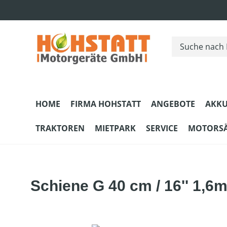
m Hauptinhalt springen
Zur Suche springen
Zur Hauptnavigation springen
HOME
FIRMA HOHSTATT
ANGEBOTE
AKKU
TRAKTOREN
MIETPARK
SERVICE
MOTORS
Schiene G 40 cm / 16'' 1,6mm