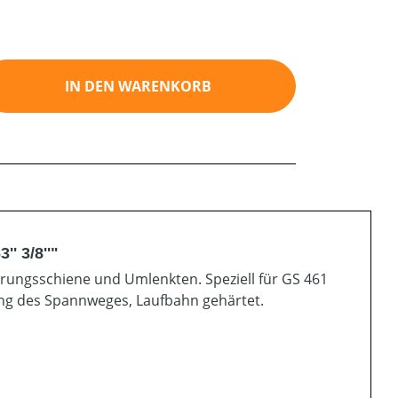
ib den gewünschten Wert ein oder benutz
IN DEN WARENKORB
' 3/8''"
rungsschiene und Umlenkten. Speziell für GS 461
ung des Spannweges, Laufbahn gehärtet.