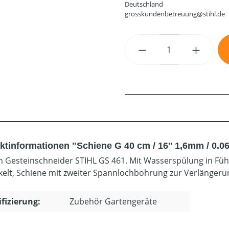
Deutschland
grosskundenbetreuung@stihl.de
Produkt Anzahl: G
tinformationen "Schiene G 40 cm / 16'' 1,6mm / 0.063'
n Gesteinschneider STIHL GS 461. Mit Wasserspülung in Füh
kelt, Schiene mit zweiter Spannlochbohrung zur Verlänger
ifizierung:
Zubehör Gartengeräte