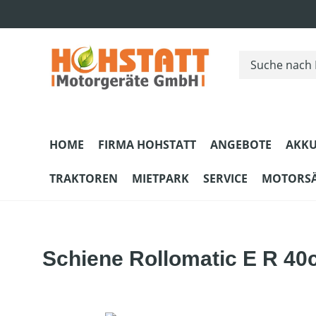
m Hauptinhalt springen
Zur Suche springen
Zur Hauptnavigation springen
HOME
FIRMA HOHSTATT
ANGEBOTE
AKKU
TRAKTOREN
MIETPARK
SERVICE
MOTORS
Schiene Rollomatic E R 40c