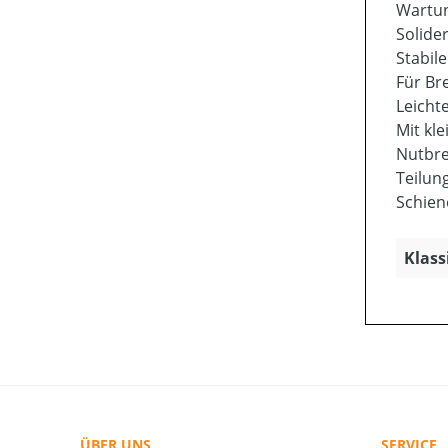
Wartun
Solide
Stabil
Für Br
Leicht
Mit kl
Nutbre
Teilung
Schien
Klass
ÜBER UNS
SERVICE