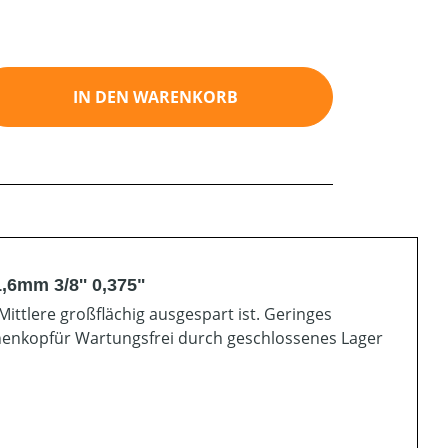
ib den gewünschten Wert ein oder benutz
IN DEN WARENKORB
,6mm 3/8'' 0,375"
Mittlere großflächig ausgespart ist. Geringes
ienenkopfür Wartungsfrei durch geschlossenes Lager