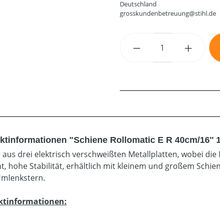
Deutschland
grosskundenbetreuung@stihl.de
Produkt Anzahl: G
ktinformationen "Schiene Rollomatic E R 40cm/16'' 1
 aus drei elektrisch verschweißten Metallplatten, wobei die 
t, hohe Stabilität, erhältlich mit kleinem und großem Sch
mlenkstern.
ktinformationen: