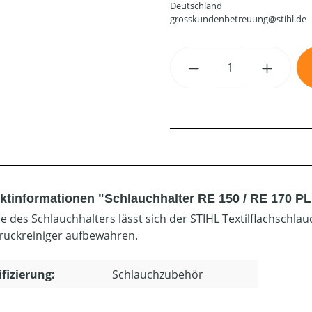
Deutschland
grosskundenbetreuung@stihl.de
Produkt Anzahl: G
ktinformationen "Schlauchhalter RE 150 / RE 170 P
lfe des Schlauchhalters lässt sich der STIHL Textilflachschl
uckreiniger aufbewahren.
ifizierung:
Schlauchzubehör