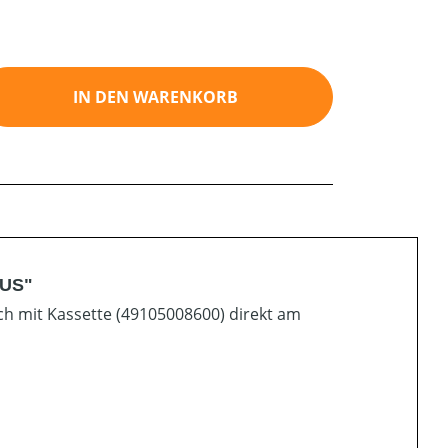
ib den gewünschten Wert ein oder benutz
IN DEN WARENKORB
LUS"
auch mit Kassette (49105008600) direkt am