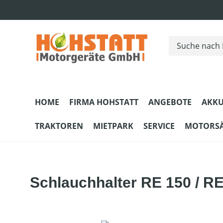
m Hauptinhalt springen
Zur Suche springen
Zur Hauptnavigation springen
HOME
FIRMA HOHSTATT
ANGEBOTE
AKKU
TRAKTOREN
MIETPARK
SERVICE
MOTORS
Schlauchhalter RE 150 / R