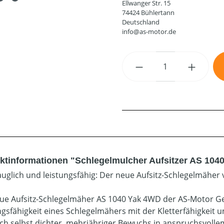
Ellwanger Str. 15
74424 Bühlertann
Deutschland
info@as-motor.de
Produkt Anzahl: G
ktinformationen "Schlegelmulcher Aufsitzer AS 10
uglich und leistungsfähig: Der neue Aufsitz-Schlegelmäher
ue Aufsitz-Schlegelmäher AS 1040 Yak 4WD der AS-Motor G
ngsfähigkeit eines Schlegelmähers mit der Kletterfähigkeit
sich selbst dichter, mehrjähriger Bewuchs in anspruchsvollem