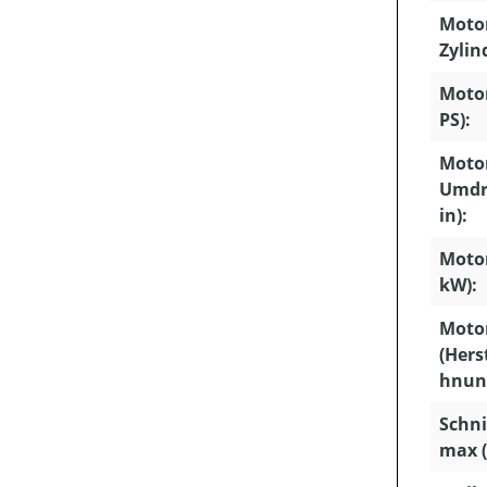
Moto
Zylin
Motor
PS):
Motor
Umdr
in):
Motor
kW):
Moto
(Hers
hnun
Schni
max 