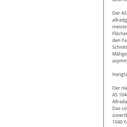
Der AS
allrad
meiste
Fläche
den Ya
Schnit
Mähges
asymme
Hangta
Der ni
AS 104
Allrad
Das ro
zuverl
1040 Y