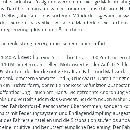
nd oft stark abschüssig und werden nur wenige Male im Jahr
s. Darüber hinaus muss hier immer mit unsichtbaren Hinde
el selbst, aber auch das surfende Mähdeck insgesamt au
den werden. Das seitlich versetzte Mähdeck erleichtert das
nbegrenzungspfosten und Ähnlichem.
lächenleistung bei ergonomischem Fahrkomfort
 1040 Yak 4WD hat eine Schnittbreite von 100 Zentimetern. 
 110 Millimetern verstellen. Motorisiert ist der Aufsitz-Sc
 & Stratton, der für die nötige Kraft an Fahr- und Mähwerk 
undenkilometern vorwärts und 6,3 rückwärts. Damit bringt er
nk in Trichterform, der mit einer Reservefunktion ausgestatte
toffentleerung – auch am Hang. Die getrennte Anordnung v
nks und verteilt zudem das Gewicht. Bei dem neuen Mäher 
ten Fahrkomfort-Eigenschaften übernommen, sondern konseq
nsitz mit Federungssystem und Endlagendämpfung ausgestatte
t des Fahrers einstellen und die Sitzposition stufenlos a
t eine intuitive und benutzerfreundliche Bedienung. Der Fa