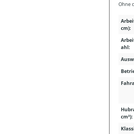
Ohne d
Arbei
cm):
Arbei
ahl:
Ausw
Betri
Fahra
Hubr
cm³):
Klass