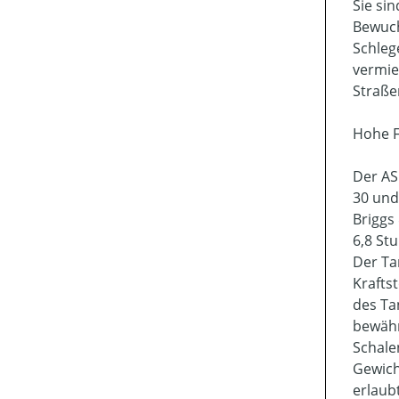
Sie si
Bewuch
Schleg
vermie
Straße
Hohe F
Der AS
30 und
Briggs
6,8 St
Der Ta
Krafts
des Ta
bewähr
Schale
Gewich
erlaub