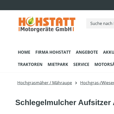
m Hauptinhalt springen
Zur Suche springen
Zur Hauptnavigation springen
HOME
FIRMA HOHSTATT
ANGEBOTE
AKKU
TRAKTOREN
MIETPARK
SERVICE
MOTORS
Hochgrasmäher / Mähraupe
Hochgras-/Wies
Schlegelmulcher Aufsitze