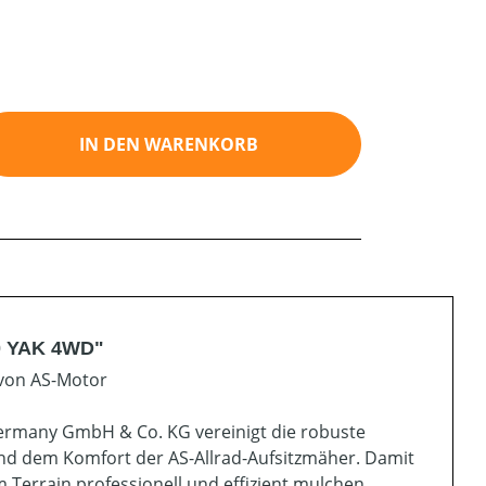
ib den gewünschten Wert ein oder benutz
IN DEN WARENKORB
40 YAK 4WD"
 von AS-Motor
ermany GmbH & Co. KG vereinigt die robuste
 und dem Komfort der AS-Allrad-Aufsitzmäher. Damit
 Terrain professionell und effizient mulchen.