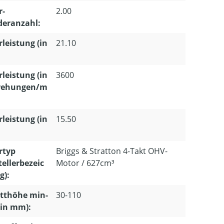
r-
2.00
deranzahl:
leistung (in
21.10
leistung (in
3600
ehungen/m
leistung (in
15.50
rtyp
Briggs & Stratton 4-Takt OHV-
tellerbezeic
Motor / 627cm³
g):
tthöhe min-
30-110
(in mm):