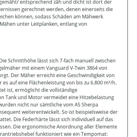
 gemäht/ entsprechend zäh und dicht ist dort der
rnissen gerechnet werden, denen einerseits die
sweichen können, sodass Schäden am Mähwerk
 Mähen unter Leitplanken, entlang von
Die Schnitthöhe lässt sich 7-fach manuell zwischen
hlegelmäher mit einem Vanguard V-Twin 3864 von
sorgt. Der Mäher erreicht eine Geschwindigkeit von
 es auf eine Flächenleistung von bis zu 6.800 m²/h.
t ist, ermöglicht die vollständige
on Tank und Motor vermeidet eine Hitzebelastung
wurden nicht nur sämtliche vom AS Sherpa
uent weiterentwickelt. So ist beispielsweise der
t. Die Federhärte lässt sich individuell auf das
npassen. Die ergonomische Anordnung aller Elemente
hrantriebshebel funktioniert wie ein Tempomat: