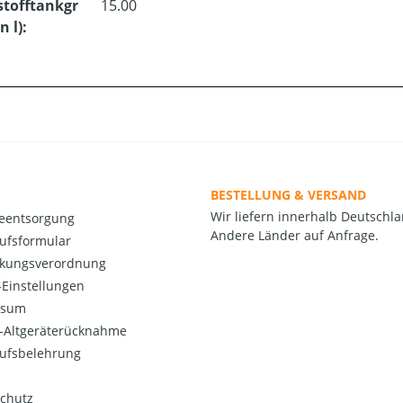
stofftankgr
15.00
n l):
BESTELLUNG & VERSAND
Wir liefern innerhalb Deutschla
ieentsorgung
Andere Länder auf Anfrage.
ufsformular
kungsverordnung
Einstellungen
ssum
o-Altgeräterücknahme
ufsbelehrung
chutz