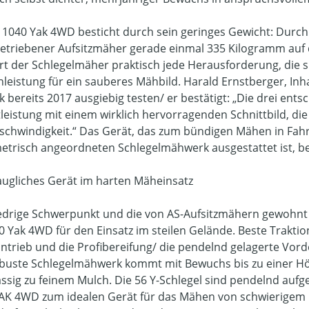
 1040 Yak 4WD besticht durch sein geringes Gewicht: Durch
getriebener Aufsitzmäher gerade einmal 335 Kilogramm auf 
rt der Schlegelmäher praktisch jede Herausforderung, die 
nleistung für ein sauberes Mähbild. Harald Ernstberger, In
k bereits 2017 ausgiebig testen/ er bestätigt: „Die drei ents
tleistung mit einem wirklich hervorragenden Schnittbild, di
chwindigkeit.“ Das Gerät, das zum bündigen Mähen in Fahrtr
trisch angeordneten Schlegelmähwerk ausgestattet ist, be
ugliches Gerät im harten Mäheinsatz
edrige Schwerpunkt und die von AS-Aufsitzmähern gewohnt 
0 Yak 4WD für den Einsatz im steilen Gelände. Beste Trakt
antrieb und die Profibereifung/ die pendelnd gelagerte Vo
buste Schlegelmähwerk kommt mit Bewuchs bis zu einer Höhe
ässig zu feinem Mulch. Die 56 Y-Schlegel sind pendelnd auf
AK 4WD zum idealen Gerät für das Mähen von schwierigem 