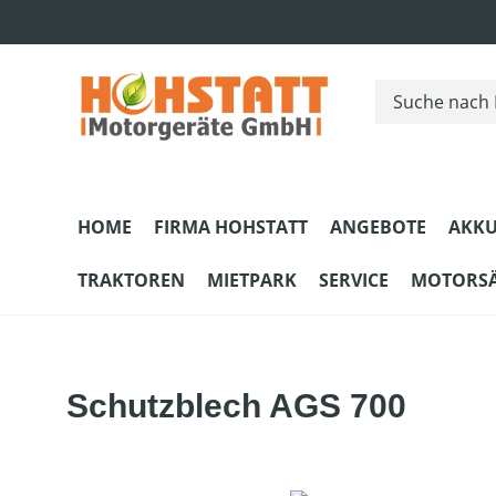
m Hauptinhalt springen
Zur Suche springen
Zur Hauptnavigation springen
HOME
FIRMA HOHSTATT
ANGEBOTE
AKKU
TRAKTOREN
MIETPARK
SERVICE
MOTORS
Schutzblech AGS 700